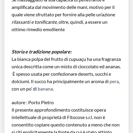
amplificata dal movimento delle mani, motivo per il
quale viene sfruttato per fornire alla pelle un’azione
rilassanti e tonificante
, oltre, quindi, a essere un
ottimo rimedio emolliente
Storia e tradizione popolare:
La bianca polpa del frutto di cupuaçu ha una fragranza
unica descritta come un misto di cioccolato ed ananas.
È spesso usata per confezionare deserts, succhi e
dolciumi. Il succo ha principalmente un aroma di
pera
,
con un po’ di
banana
.
autore : Porto Pietro
Il presente approfondimento costituisce opera
intellettuale di proprietà di Fitocose s.r.l. non è
consentito copiare questo contenuto a meno che non
si citi esplicitamente la fonte da cui è stato attinto.