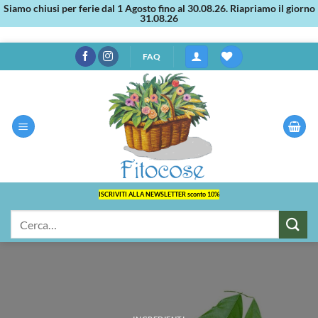
Siamo chiusi per ferie dal 1 Agosto fino al 30.08.26. Riapriamo il giorno
31.08.26
Salta
FAQ
ai
contenuti
ISCRIVITI ALLA NEWSLETTER sconto 10%
Cerca: