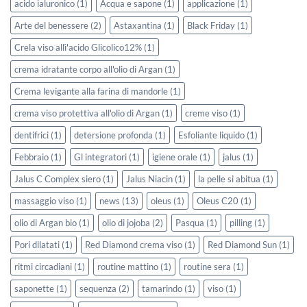
acido ialuronico
(1)
Acqua e sapone
(1)
applicazione
(1)
Arte del benessere
(2)
Astaxantina
(1)
Black Friday
(1)
Crela viso allì'acido Glicolico12%
(1)
crema idratante corpo all'olio di Argan
(1)
Crema levigante alla farina di mandorle
(1)
crema viso protettiva all'olio di Argan
(1)
creme viso
(1)
dentifrici
(1)
detersione profonda
(1)
Esfoliante liquido
(1)
Febbraio
(1)
Gl integratori
(1)
igiene orale
(1)
jalus
(1)
Jalus C Complex siero
(1)
Jalus Niacin
(1)
la pelle si abitua
(1)
massaggio viso
(1)
news
(13)
oleus
(1)
Oleus C20
(1)
olio di Argan bio
(1)
olio di jojoba
(2)
Pasqua
(1)
pilling
(1)
Pori dilatati
(1)
Red Diamond crema viso
(1)
Red Diamond Sun
(1)
ritmi circadiani
(1)
routine mattino
(1)
routine sera
(1)
saponette
(1)
sequenza
(2)
tamarindo
(1)
viso
(1)