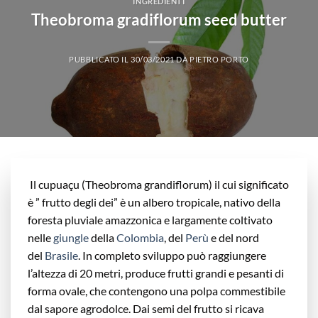
INGREDIENTI
Theobroma gradiflorum seed butter
PUBBLICATO IL
30/03/2021
DA
PIETRO PORTO
Il cupuaçu (Theobroma grandiflorum) il cui significato
è ” frutto degli dei” è un albero tropicale, nativo della
foresta pluviale amazzonica e largamente coltivato
nelle
giungle
della
Colombia
, del
Perù
e del nord
del
Brasile
. In completo sviluppo può raggiungere
l’altezza di 20 metri, produce frutti grandi e pesanti di
forma ovale, che contengono una polpa commestibile
dal sapore agrodolce. Dai semi del frutto si ricava