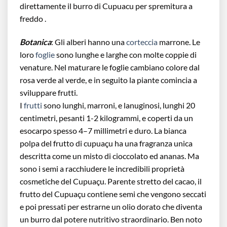
direttamente il burro di Cupuacu per spremitura a
freddo .
Botanica
: Gli alberi hanno una
corteccia
marrone. Le
loro
foglie
sono lunghe e larghe con molte coppie di
venature. Nel maturare le foglie cambiano colore dal
rosa verde al verde, e in seguito la piante comincia a
sviluppare frutti.
I
frutti
sono lunghi, marroni, e lanuginosi, lunghi 20
centimetri, pesanti 1-2 kilogrammi, e coperti da un
esocarpo spesso 4–7 millimetri e duro. La bianca
polpa del frutto di cupuaçu ha una fragranza unica
descritta come un misto di cioccolato ed ananas. Ma
sono i semi a racchiudere le incredibili proprietà
cosmetiche del Cupuaçu. Parente stretto del cacao, il
frutto del Cupuaçu contiene semi che vengono seccati
e poi pressati per estrarne un olio dorato che diventa
un burro dal potere nutritivo straordinario. Ben noto