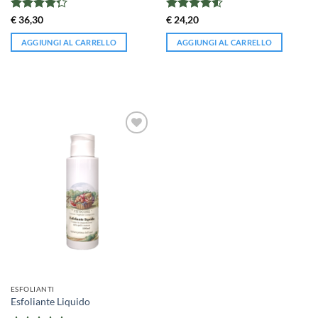
Valutato
Valutato
€
36,30
€
24,20
4.25
su 5
4.5
su 5
AGGIUNGI AL CARRELLO
AGGIUNGI AL CARRELLO
ESFOLIANTI
Esfoliante Liquido