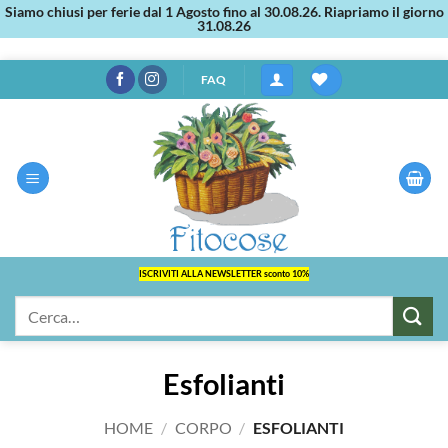
Siamo chiusi per ferie dal 1 Agosto fino al 30.08.26. Riapriamo il giorno
31.08.26
Salta
FAQ
ai
contenuti
ISCRIVITI ALLA NEWSLETTER sconto 10%
Cerca:
Esfolianti
HOME
/
CORPO
/
ESFOLIANTI