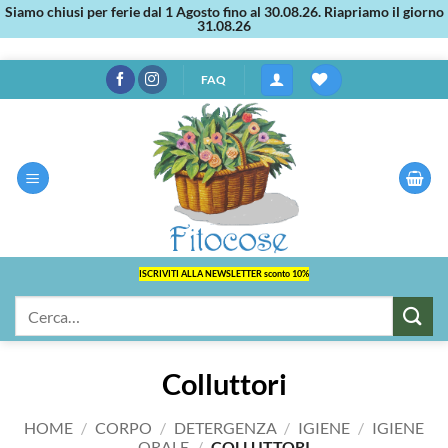
Siamo chiusi per ferie dal 1 Agosto fino al 30.08.26. Riapriamo il giorno
31.08.26
Salta
FAQ
ai
contenuti
ISCRIVITI ALLA NEWSLETTER sconto 10%
Cerca:
Colluttori
HOME
/
CORPO
/
DETERGENZA
/
IGIENE
/
IGIENE
ORALE
/
COLLUTTORI