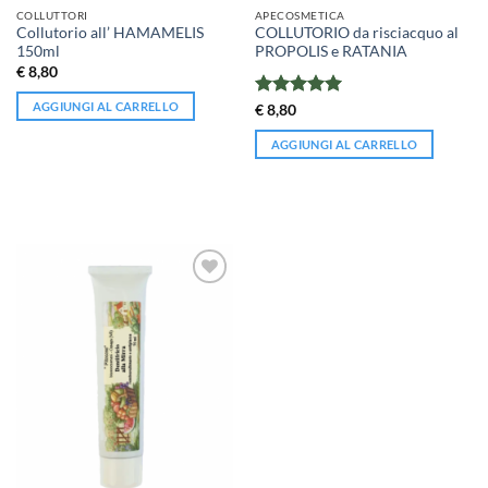
COLLUTTORI
APECOSMETICA
Collutorio all’ HAMAMELIS
COLLUTORIO da risciacquo al
150ml
PROPOLIS e RATANIA
€
8,80
AGGIUNGI AL CARRELLO
Valutato
5
€
8,80
su 5
AGGIUNGI AL CARRELLO