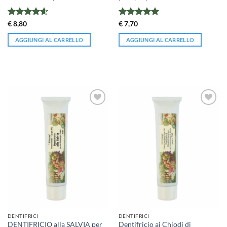
Valutato
Valutato
5
€
8,80
€
7,70
4.6
su 5
su 5
AGGIUNGI AL CARRELLO
AGGIUNGI AL CARRELLO
DENTIFRICI
DENTIFRICI
DENTIFRICIO alla SALVIA per
Dentifricio ai Chiodi di