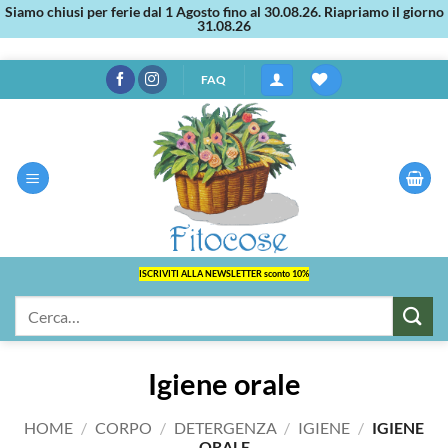
Siamo chiusi per ferie dal 1 Agosto fino al 30.08.26. Riapriamo il giorno
31.08.26
Salta
FAQ
ai
contenuti
ISCRIVITI ALLA NEWSLETTER sconto 10%
Cerca:
Igiene orale
HOME
/
CORPO
/
DETERGENZA
/
IGIENE
/
IGIENE
ORALE