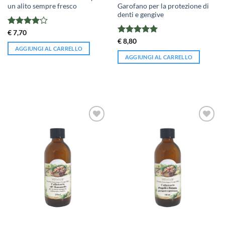
un alito sempre fresco
Garofano per la protezione di
denti e gengive
Valutato
€
7,70
4
su 5
Valutato
5
€
8,80
su 5
AGGIUNGI AL CARRELLO
AGGIUNGI AL CARRELLO