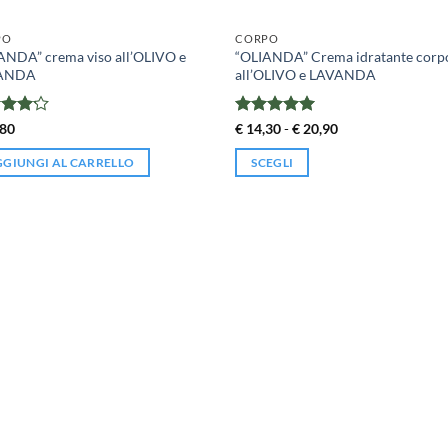
PO
CORPO
ANDA” crema viso all’OLIVO e
“OLIANDA” Crema idratante corp
ANDA
all’OLIVO e LAVANDA
tato
Valutato
5
Fascia
80
€
14,30
-
€
20,90
di
su 5
su 5
prezzo:
GIUNGI AL CARRELLO
SCEGLI
da
€ 14,30
Questo
a
prodotto
€ 20,90
ha
più
varianti.
Le
opzioni
possono
essere
scelte
nella
pagina