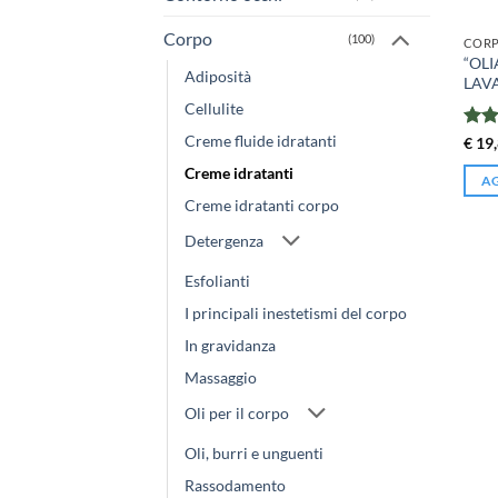
Corpo
(100)
COR
“OLI
Adiposità
LAV
Cellulite
Creme fluide idratanti
Valu
€
19,
4.17
Creme idratanti
AG
Creme idratanti corpo
Detergenza
Esfolianti
I principali inestetismi del corpo
In gravidanza
Massaggio
Oli per il corpo
Oli, burri e unguenti
Rassodamento