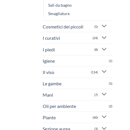
Sali da bagno
Smagliature
Cosmetici dei piccoli
(5)
I curativi
(24)
I piedi
(8)
Igiene
(1)
Il viso
(114)
Le gambe
(5)
Mani
(7)
Oli per ambiente
(2)
Piante
(40)
Sezione aurea
(3)