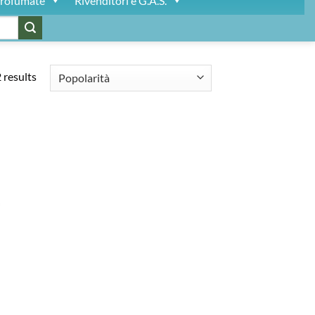
rofumate
Rivenditori e G.A.S.
 results