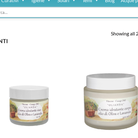
Curativi
Igiene
Solari
Temi
Blog
Acque p
:
Showing all 2
NTI