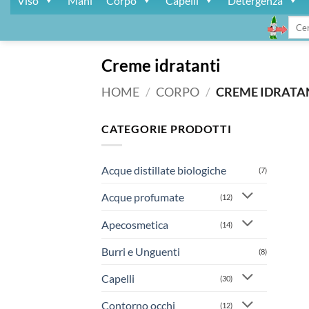
Viso
Mani
Corpo
Capelli
Detergenza
Cerca
Creme idratanti
HOME
/
CORPO
/
CREME IDRATA
CATEGORIE PRODOTTI
Acque distillate biologiche
(7)
Acque profumate
(12)
Apecosmetica
(14)
Burri e Unguenti
(8)
Capelli
(30)
Contorno occhi
(12)