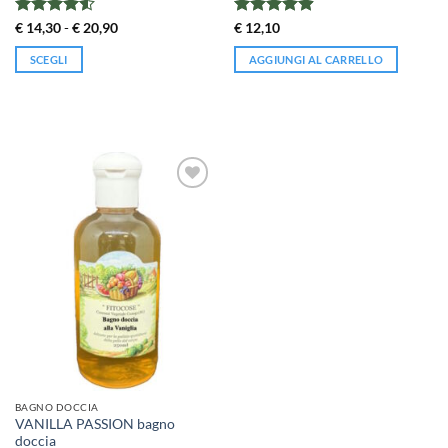
Valutato
Fascia
Valutato
€
14,30
-
€
20,90
€
12,10
di
4.55
su 5
4.91
su 5
prezzo:
SCEGLI
AGGIUNGI AL CARRELLO
da
€ 14,30
Questo
a
prodotto
€ 20,90
ha
più
varianti.
Le
opzioni
possono
essere
scelte
nella
pagina
del
prodotto
BAGNO DOCCIA
VANILLA PASSION bagno
doccia