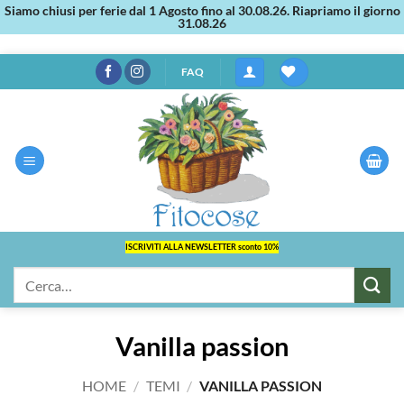
Siamo chiusi per ferie dal 1 Agosto fino al 30.08.26. Riapriamo il giorno
31.08.26
Salta
FAQ
ai
contenuti
ISCRIVITI ALLA NEWSLETTER sconto 10%
Cerca:
Vanilla passion
HOME
/
TEMI
/
VANILLA PASSION