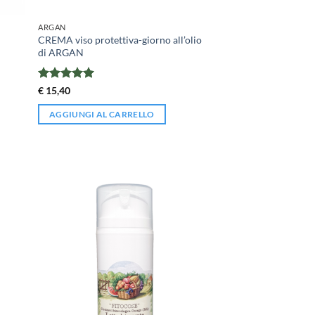
ARGAN
CREMA viso protettiva-giorno all’olio
di ARGAN
Valutato
5
€
15,40
su 5
AGGIUNGI AL CARRELLO