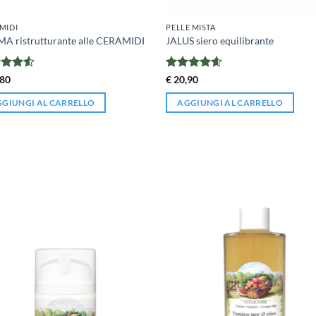
MIDI
PELLE MISTA
A ristrutturante alle CERAMIDI
JALUS siero equilibrante
tato
Valutato
80
€
20,90
su 5
4.53
su 5
GIUNGI AL CARRELLO
AGGIUNGI AL CARRELLO