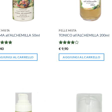
E MISTA
PELLE MISTA
A all’ALCHEMILLA 50ml
TONICO all’ALCHEMILLA 200ml
tato
Valutato
40
€
9,90
su 5
4
su 5
GIUNGI AL CARRELLO
AGGIUNGI AL CARRELLO