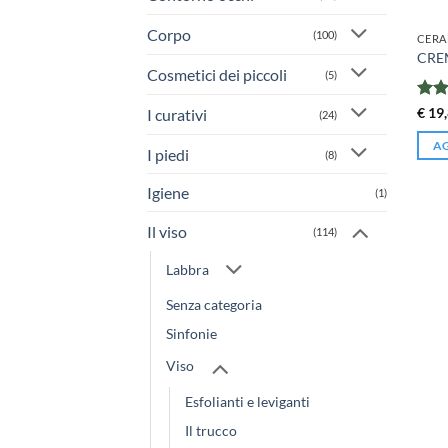
Corpo
(100)
CERA
CREM
Cosmetici dei piccoli
(5)
Valu
€
19,
I curativi
(24)
4.53
AG
I piedi
(8)
Igiene
(1)
Il viso
(114)
Labbra
Senza categoria
Sinfonie
Viso
Esfolianti e leviganti
Il trucco