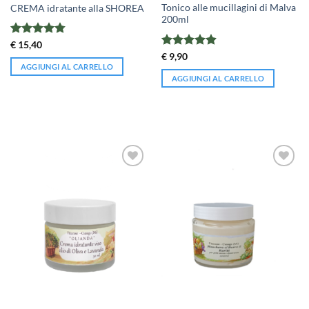
Tonico alle mucillagini di Malva
CREMA idratante alla SHOREA
200ml
Valutato
€
15,40
4.78
su 5
Valutato
€
9,90
4.89
su 5
AGGIUNGI AL CARRELLO
AGGIUNGI AL CARRELLO