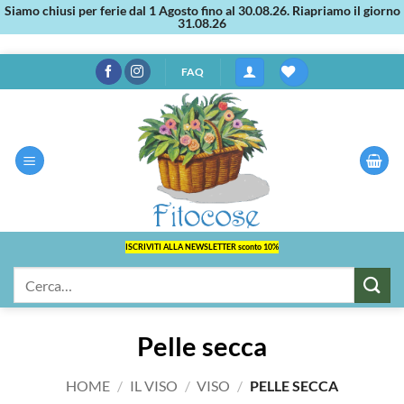
Siamo chiusi per ferie dal 1 Agosto fino al 30.08.26. Riapriamo il giorno
31.08.26
Salta
FAQ
ai
contenuti
ISCRIVITI ALLA NEWSLETTER sconto 10%
Cerca:
Pelle secca
HOME
/
IL VISO
/
VISO
/
PELLE SECCA