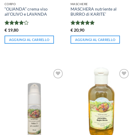
CORPO
MASCHERE
“OLIANDA” crema viso
MASCHERA nutriente al
all’OLIVO e LAVANDA
BURRO di KARITE’
Valutato
Valutato
5
€
19,80
€
20,90
4.17
su 5
su 5
AGGIUNGI AL CARRELLO
AGGIUNGI AL CARRELLO