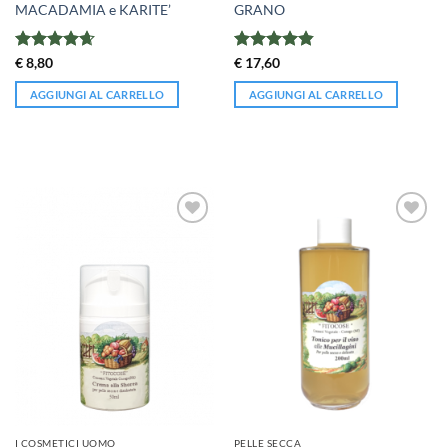
MACADAMIA e KARITE’
GRANO
Valutato
Valutato
€
8,80
€
17,60
4.67
su 5
4.8
su 5
AGGIUNGI AL CARRELLO
AGGIUNGI AL CARRELLO
I COSMETICI UOMO
PELLE SECCA