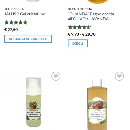
PELLE SECCA
BAGNO DOCCIA
“OLIANDA” Bagno doccia
JALUS 2 Gel cristallino
all’OLIVO e LAVANDA
Valutato
€
27,50
4.7
su 5
Valutato
Fascia
€
9,90
-
€
29,70
di
4.5
su 5
AGGIUNGI AL CARRELLO
prezzo:
SCEGLI
da
€ 9,90
Questo
a
prodotto
€ 29,70
ha
più
varianti.
Le
opzioni
possono
essere
scelte
nella
pagina
del
prodotto