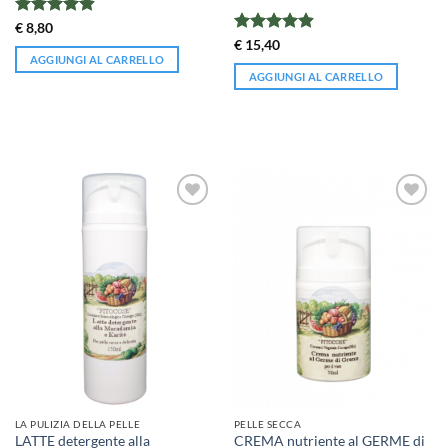
Valutato
€
8,80
4.92
su 5
Valutato
€
15,40
4.88
su 5
AGGIUNGI AL CARRELLO
AGGIUNGI AL CARRELLO
LA PULIZIA DELLA PELLE
PELLE SECCA
LATTE detergente alla
CREMA nutriente al GERME di