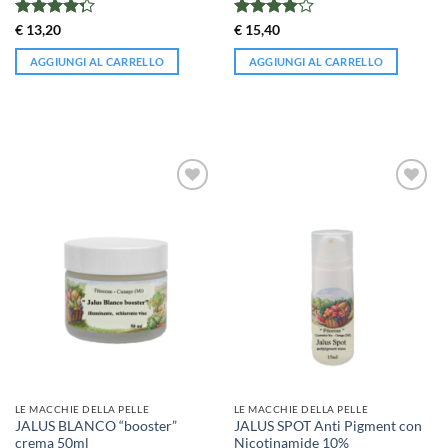
Valutato
Valutato
€
13,20
€
15,40
4.3
su 5
4
su 5
AGGIUNGI AL CARRELLO
AGGIUNGI AL CARRELLO
LE MACCHIE DELLA PELLE
LE MACCHIE DELLA PELLE
JALUS BLANCO “booster”
JALUS SPOT Anti Pigment con
crema 50ml
Nicotinamide 10%