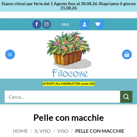
Siamo chiusi per ferie dal 1 Agosto fino al 30.08.26. Riapriamo il giorno
31.08.26
Salta
FAQ
ai
contenuti
ISCRIVITI ALLA NEWSLETTER sconto 10%
Cerca:
Pelle con macchie
HOME
/
IL VISO
/
VISO
/
PELLE CON MACCHIE