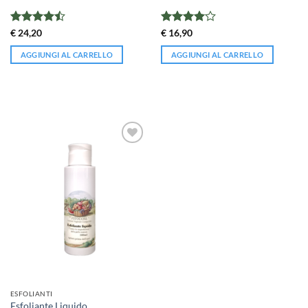
Valutato
Valutato
€
24,20
€
16,90
4.43
su 5
4
su 5
AGGIUNGI AL CARRELLO
AGGIUNGI AL CARRELLO
ESFOLIANTI
Esfoliante Liquido