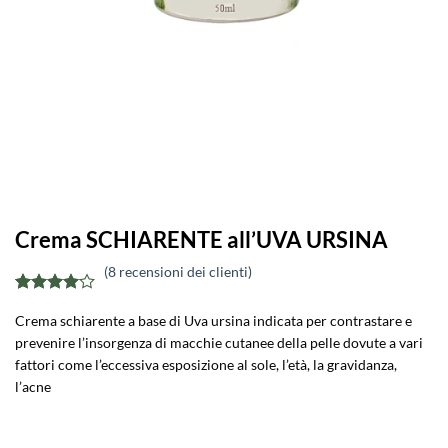
Crema SCHIARENTE all’UVA URSINA
(
8
recensioni dei clienti)
Valutato
8
Crema schiarente a base di Uva ursina indicata per contrastare e
4
su 5
su base
prevenire l’insorgenza di macchie cutanee della pelle dovute a vari
di
fattori come l’eccessiva esposizione al sole, l’età, la gravidanza,
recensioni
l’acne