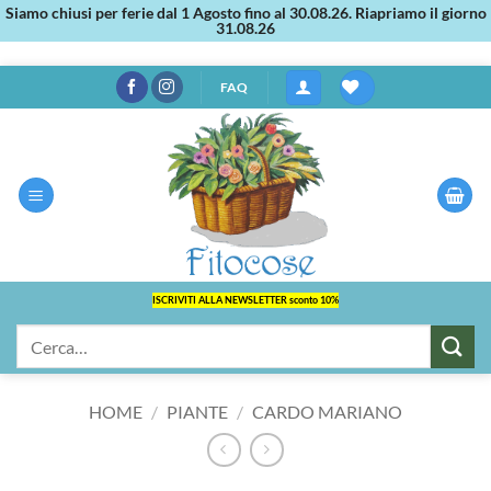
Siamo chiusi per ferie dal 1 Agosto fino al 30.08.26. Riapriamo il giorno
31.08.26
Salta
FAQ
ai
contenuti
ISCRIVITI ALLA NEWSLETTER sconto 10%
Cerca:
HOME
/
PIANTE
/
CARDO MARIANO