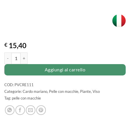
15,40
€
Crema SCHIARENTE all'UVA URSINA quantità
Aggiungi al carrello
COD:
PVCRE111
Categorie:
Cardo mariano
,
Pelle con macchie
,
Piante
,
Viso
Tag:
pelle con macchie