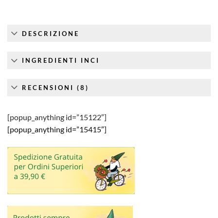
DESCRIZIONE
INGREDIENTI INCI
RECENSIONI (8)
[popup_anything id=”15122″]
[popup_anything id=”15415″]