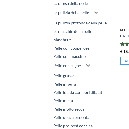
La difesa della pelle
La pulizia della pelle
La pulizia profonda della pelle
PELL
Le macchie della pelle
CREM
Maschere
Pelle con couperose
Valu
€
15,
4.25
Pelle con macchie
AG
Pelle con rughe
Pelle grassa
Pelle impura
Pelle lucida con pori dilatati
Pelle mista
Pelle molto secca
Pelle opaca e spenta
Pelle pre-post acneica