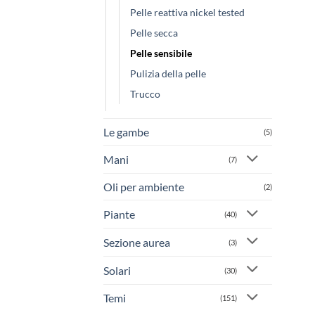
Pelle reattiva nickel tested
Pelle secca
Pelle sensibile
Pulizia della pelle
Trucco
Le gambe
(5)
Mani
(7)
Oli per ambiente
(2)
Piante
(40)
Sezione aurea
(3)
Solari
(30)
Temi
(151)