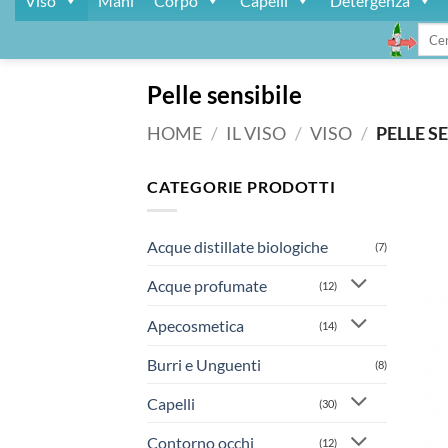
Viso
Mani
Corpo
Capelli
Detergenza
Cerca
Pelle sensibile
HOME
/
IL VISO
/
VISO
/
PELLE S
CATEGORIE PRODOTTI
Acque distillate biologiche
(7)
Acque profumate
(12)
Apecosmetica
(14)
Burri e Unguenti
(8)
Capelli
(30)
Contorno occhi
(12)