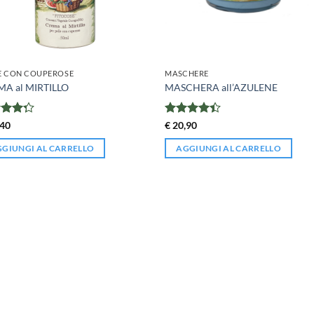
E CON COUPEROSE
MASCHERE
A al MIRTILLO
MASCHERA all’AZULENE
tato
Valutato
40
€
20,90
su 5
4.38
su 5
GIUNGI AL CARRELLO
AGGIUNGI AL CARRELLO