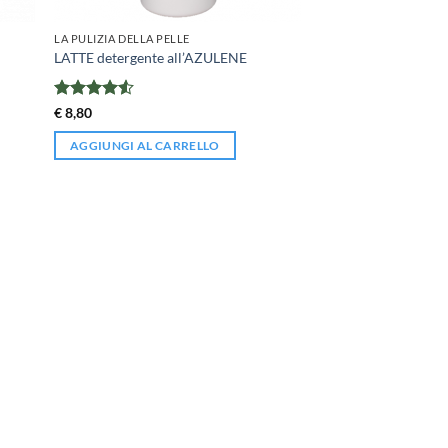
LA PULIZIA DELLA PELLE
LATTE detergente all’AZULENE
Valutato
€
8,80
4.5
su 5
AGGIUNGI AL CARRELLO