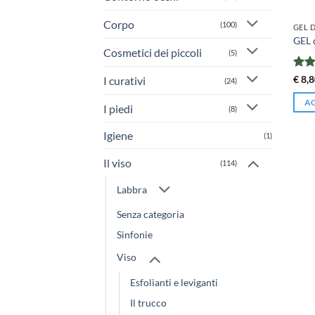
Corpo
(100)
GEL 
GEL 
Cosmetici dei piccoli
(5)
Valu
€
8,8
I curativi
(24)
su 5
AG
I piedi
(8)
Igiene
(1)
Il viso
(114)
Labbra
Senza categoria
Sinfonie
Viso
Esfolianti e leviganti
Il trucco