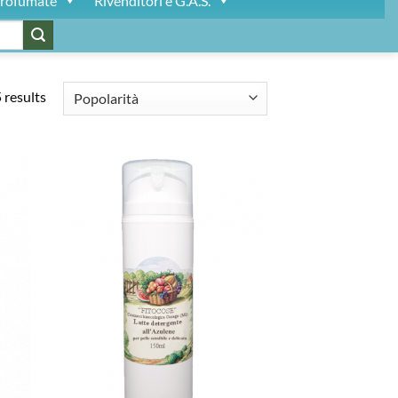
rofumate
Rivenditori e G.A.S.
 results