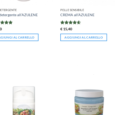
DETERGENTE
PELLE SENSIBILE
detergente all’AZULENE
CREMA all’AZULENE
tato
5
Valutato
0
€
15,40
4.56
su 5
GIUNGI AL CARRELLO
AGGIUNGI AL CARRELLO