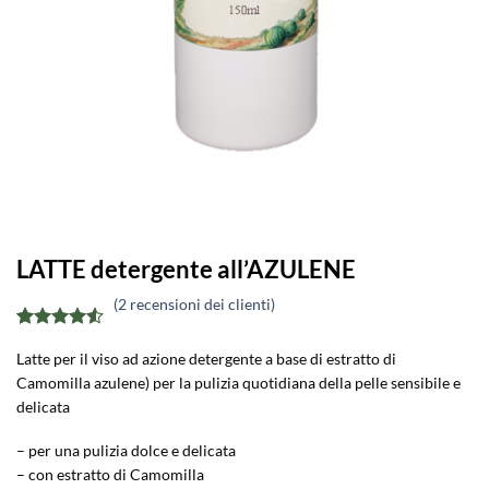
LATTE detergente all’AZULENE
(
2
recensioni dei clienti)
Valutato
2
Latte per il viso ad azione detergente a base di estratto di
4.5
su 5
su base di
Camomilla azulene) per la pulizia quotidiana della pelle sensibile e
recensioni
delicata
– per una pulizia dolce e delicata
– con estratto di Camomilla