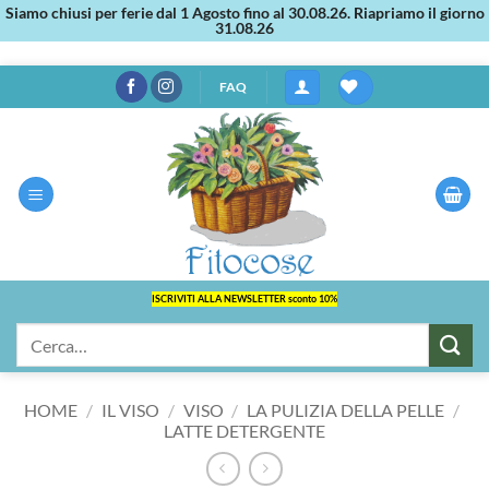
Siamo chiusi per ferie dal 1 Agosto fino al 30.08.26. Riapriamo il giorno
31.08.26
Salta
FAQ
ai
contenuti
ISCRIVITI ALLA NEWSLETTER sconto 10%
Cerca:
HOME
/
IL VISO
/
VISO
/
LA PULIZIA DELLA PELLE
/
LATTE DETERGENTE