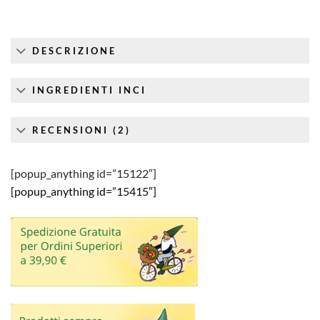
DESCRIZIONE
INGREDIENTI INCI
RECENSIONI (2)
[popup_anything id=”15122″]
[popup_anything id=”15415″]