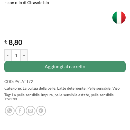
– con olio di Girasole bio
8,80
€
LATTE detergente all'AZULENE quantità
Aggiungi al carrello
COD:
PVLAT172
Categorie:
La pulizia della pelle
,
Latte detergente
,
Pelle sensibile
,
Viso
Tag:
La pelle sensibile-impura
,
pelle sensibile estate
,
pelle sensibile
inverno