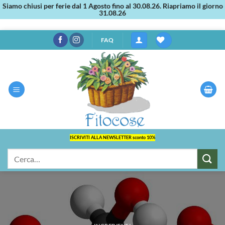
Siamo chiusi per ferie dal 1 Agosto fino al 30.08.26. Riapriamo il giorno
31.08.26
Salta
FAQ
ai
contenuti
ISCRIVITI ALLA NEWSLETTER sconto 10%
Cerca: