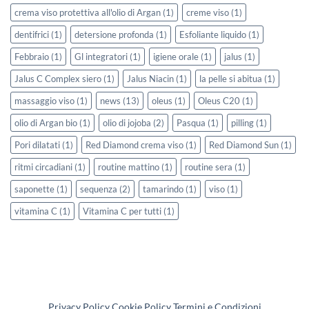
crema viso protettiva all'olio di Argan
(1)
creme viso
(1)
dentifrici
(1)
detersione profonda
(1)
Esfoliante liquido
(1)
Febbraio
(1)
Gl integratori
(1)
igiene orale
(1)
jalus
(1)
Jalus C Complex siero
(1)
Jalus Niacin
(1)
la pelle si abitua
(1)
massaggio viso
(1)
news
(13)
oleus
(1)
Oleus C20
(1)
olio di Argan bio
(1)
olio di jojoba
(2)
Pasqua
(1)
pilling
(1)
Pori dilatati
(1)
Red Diamond crema viso
(1)
Red Diamond Sun
(1)
ritmi circadiani
(1)
routine mattino
(1)
routine sera
(1)
saponette
(1)
sequenza
(2)
tamarindo
(1)
viso
(1)
vitamina C
(1)
Vitamina C per tutti
(1)
Privacy Policy
Cookie Policy
Termini e Condizioni