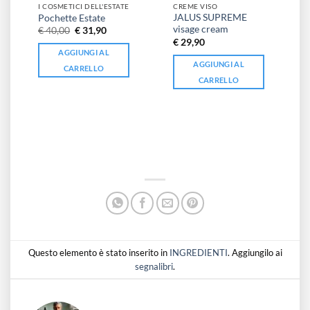
I COSMETICI DELL'ESTATE
CREME VISO
JALUS SUPREME
Pochette Estate
visage cream
Il
Il
€
40,00
€
31,90
prezzo
prezzo
€
29,90
originale
attuale
AGGIUNGI AL
era:
è:
AGGIUNGI AL
€ 40,00.
€ 31,90.
CARRELLO
CARRELLO
Questo elemento è stato inserito in
INGREDIENTI
. Aggiungilo ai
segnalibri
.