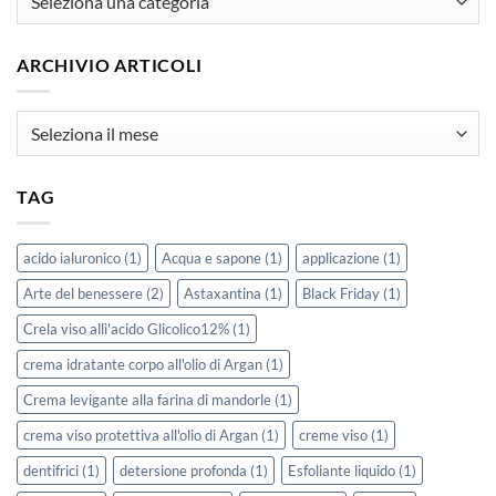
ARCHIVIO ARTICOLI
Archivio
Articoli
TAG
acido ialuronico
(1)
Acqua e sapone
(1)
applicazione
(1)
Arte del benessere
(2)
Astaxantina
(1)
Black Friday
(1)
Crela viso allì'acido Glicolico12%
(1)
crema idratante corpo all'olio di Argan
(1)
Crema levigante alla farina di mandorle
(1)
crema viso protettiva all'olio di Argan
(1)
creme viso
(1)
dentifrici
(1)
detersione profonda
(1)
Esfoliante liquido
(1)