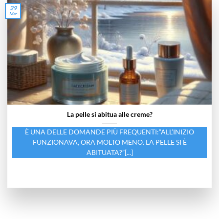
29
Mar
La pelle si abitua alle creme?
È UNA DELLE DOMANDE PIÙ FREQUENTI:“ALL’INIZIO
FUNZIONAVA, ORA MOLTO MENO. LA PELLE SI È
ABITUATA?”[...]