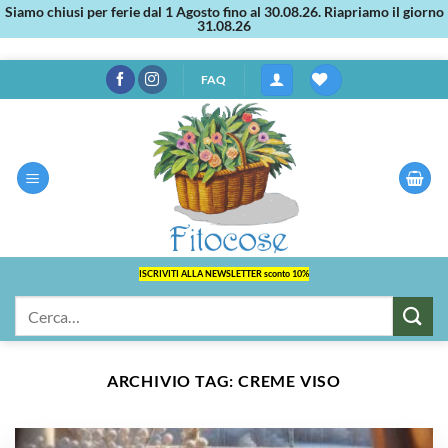
Siamo chiusi per ferie dal 1 Agosto fino al 30.08.26. Riapriamo il giorno
31.08.26
Salta
FAQ
ai
contenuti
ISCRIVITI ALLA NEWSLETTER sconto 10%
Cerca:
ARCHIVIO TAG:
CREME VISO