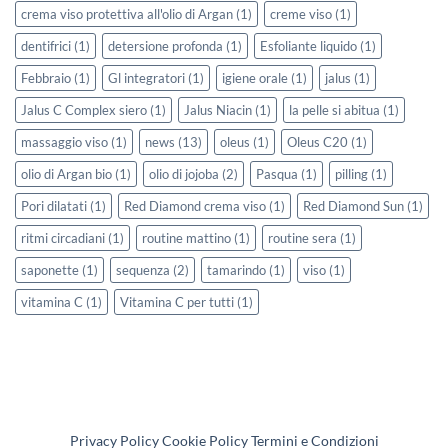
crema viso protettiva all'olio di Argan
(1)
creme viso
(1)
dentifrici
(1)
detersione profonda
(1)
Esfoliante liquido
(1)
Febbraio
(1)
Gl integratori
(1)
igiene orale
(1)
jalus
(1)
Jalus C Complex siero
(1)
Jalus Niacin
(1)
la pelle si abitua
(1)
massaggio viso
(1)
news
(13)
oleus
(1)
Oleus C20
(1)
olio di Argan bio
(1)
olio di jojoba
(2)
Pasqua
(1)
pilling
(1)
Pori dilatati
(1)
Red Diamond crema viso
(1)
Red Diamond Sun
(1)
ritmi circadiani
(1)
routine mattino
(1)
routine sera
(1)
saponette
(1)
sequenza
(2)
tamarindo
(1)
viso
(1)
vitamina C
(1)
Vitamina C per tutti
(1)
Privacy Policy
Cookie Policy
Termini e Condizioni