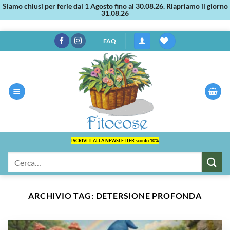
Siamo chiusi per ferie dal 1 Agosto fino al 30.08.26. Riapriamo il giorno
31.08.26
Salta
FAQ
ai
contenuti
ISCRIVITI ALLA NEWSLETTER sconto 10%
Cerca:
ARCHIVIO TAG:
DETERSIONE PROFONDA