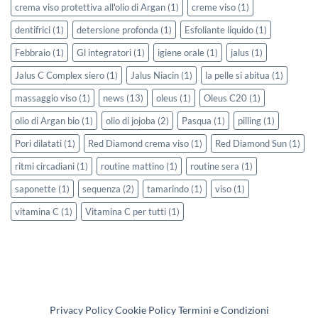
crema viso protettiva all'olio di Argan
(1)
creme viso
(1)
dentifrici
(1)
detersione profonda
(1)
Esfoliante liquido
(1)
Febbraio
(1)
Gl integratori
(1)
igiene orale
(1)
jalus
(1)
Jalus C Complex siero
(1)
Jalus Niacin
(1)
la pelle si abitua
(1)
massaggio viso
(1)
news
(13)
oleus
(1)
Oleus C20
(1)
olio di Argan bio
(1)
olio di jojoba
(2)
Pasqua
(1)
pilling
(1)
Pori dilatati
(1)
Red Diamond crema viso
(1)
Red Diamond Sun
(1)
ritmi circadiani
(1)
routine mattino
(1)
routine sera
(1)
saponette
(1)
sequenza
(2)
tamarindo
(1)
viso
(1)
vitamina C
(1)
Vitamina C per tutti
(1)
Privacy Policy
Cookie Policy
Termini e Condizioni