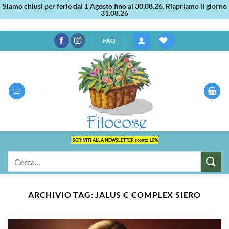
Siamo chiusi per ferie dal 1 Agosto fino al 30.08.26. Riapriamo il giorno
31.08.26
Salta
FAQ
ai
contenuti
ISCRIVITI ALLA NEWSLETTER sconto 10%
Cerca:
ARCHIVIO TAG:
JALUS C COMPLEX SIERO