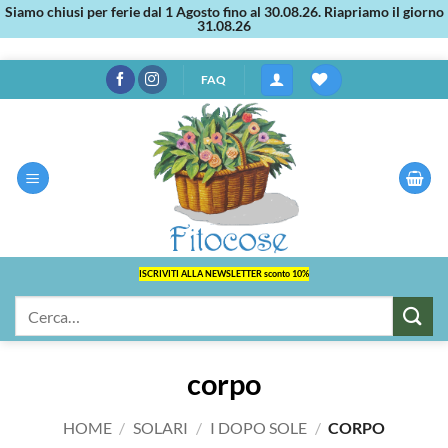
Siamo chiusi per ferie dal 1 Agosto fino al 30.08.26. Riapriamo il giorno
31.08.26
Salta
FAQ
ai
contenuti
ISCRIVITI ALLA NEWSLETTER sconto 10%
Cerca:
corpo
HOME
/
SOLARI
/
I DOPO SOLE
/
CORPO