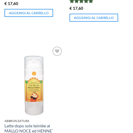
Valutato
€
17,60
4.82
su 5
Valutato
€
17,60
4.75
su 5
AGGIUNGI AL CARRELLO
AGGIUNGI AL CARRELLO
ABBRONZATURA
Latte dopo sole teintèe al
MALLO NOCE ed HENNE’