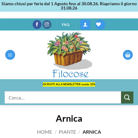
Siamo chiusi per ferie dal 1 Agosto fino al 30.08.26. Riapriamo il giorno
31.08.26
Salta
FAQ
ai
contenuti
ISCRIVITI ALLA NEWSLETTER sconto 10%
Cerca:
Arnica
HOME
/
PIANTE
/
ARNICA