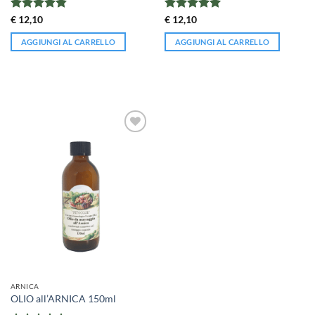
Valutato
Valutato
5
€
12,10
€
12,10
4.81
su 5
su 5
AGGIUNGI AL CARRELLO
AGGIUNGI AL CARRELLO
ARNICA
OLIO all’ARNICA 150ml