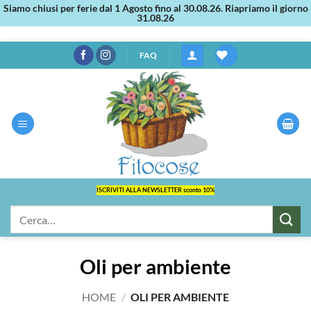
Siamo chiusi per ferie dal 1 Agosto fino al 30.08.26. Riapriamo il giorno
31.08.26
Salta
FAQ
ai
contenuti
ISCRIVITI ALLA NEWSLETTER sconto 10%
Cerca:
Oli per ambiente
HOME
/
OLI PER AMBIENTE