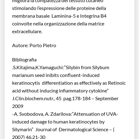
migliora la compatezza del tessuto cutaneo
stimolando l’espressione delle proteine della
membrana basale Laminina-5 e Integrina B4
coinvolte nella organizzazione della matrice
extracellulare.
Autore: Porto Pietro
Bibliografia
.S.Kitajima,K.Yamaguchi:”Silybin from Silybum
marianum seed inibits confluent-induced
keratinocytis differentiation as effectively as Retinoic
acid without inducing infiammatory cytokine”
J.Clin.biochem.nutr., 45 pag.178-184 – September
2009
-A. Svobodova, A. Zdarilova:“Attenuation of UVA-
induced damage to human keratinocytes by
Silymarin” Journal of Dermatological Science – (
2007) 46,21-30