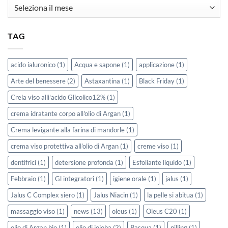
Archivio
Articoli
TAG
acido ialuronico
(1)
Acqua e sapone
(1)
applicazione
(1)
Arte del benessere
(2)
Astaxantina
(1)
Black Friday
(1)
Crela viso allì'acido Glicolico12%
(1)
crema idratante corpo all'olio di Argan
(1)
Crema levigante alla farina di mandorle
(1)
crema viso protettiva all'olio di Argan
(1)
creme viso
(1)
dentifrici
(1)
detersione profonda
(1)
Esfoliante liquido
(1)
Febbraio
(1)
Gl integratori
(1)
igiene orale
(1)
jalus
(1)
Jalus C Complex siero
(1)
Jalus Niacin
(1)
la pelle si abitua
(1)
massaggio viso
(1)
news
(13)
oleus
(1)
Oleus C20
(1)
olio di Argan bio
(1)
olio di jojoba
(2)
Pasqua
(1)
pilling
(1)