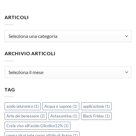
ARTICOLI
articoli
ARCHIVIO ARTICOLI
Archivio
Articoli
TAG
acido ialuronico
(1)
Acqua e sapone
(1)
applicazione
(1)
Arte del benessere
(2)
Astaxantina
(1)
Black Friday
(1)
Crela viso allì'acido Glicolico12%
(1)
crema idratante corpo all'olio di Argan
(1)