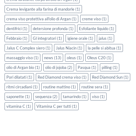
Crema levigante alla farina di mandorle
(1)
crema viso protettiva all'olio di Argan
(1)
creme viso
(1)
dentifrici
(1)
detersione profonda
(1)
Esfoliante liquido
(1)
Febbraio
(1)
Gl integratori
(1)
igiene orale
(1)
jalus
(1)
Jalus C Complex siero
(1)
Jalus Niacin
(1)
la pelle si abitua
(1)
massaggio viso
(1)
news
(13)
oleus
(1)
Oleus C20
(1)
olio di Argan bio
(1)
olio di jojoba
(2)
Pasqua
(1)
pilling
(1)
Pori dilatati
(1)
Red Diamond crema viso
(1)
Red Diamond Sun
(1)
ritmi circadiani
(1)
routine mattino
(1)
routine sera
(1)
saponette
(1)
sequenza
(2)
tamarindo
(1)
viso
(1)
vitamina C
(1)
Vitamina C per tutti
(1)