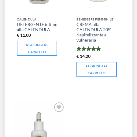
CALENDULA
BENESSERE FEMMINILE
DETERGENTE intimo
CREMA alla
alla CALENDULA
CALENDULA 20%
riepitelizzante e
€
11,00
vulneraria
AGGIUNGI AL
CARRELLO
Valutato
€
14,20
4.71
su 5
AGGIUNGI AL
CARRELLO