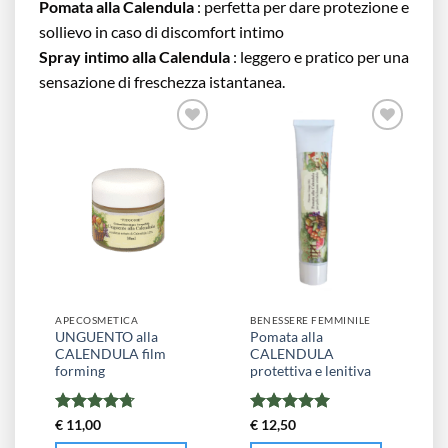
Pomata alla Calendula
: perfetta per dare protezione e
sollievo in caso di discomfort intimo
Spray intimo alla Calendula
: leggero e pratico per una
sensazione di freschezza istantanea.
APECOSMETICA
BENESSERE FEMMINILE
UNGUENTO alla
Pomata alla
CALENDULA film
CALENDULA
forming
protettiva e lenitiva
Valutato
Valutato
5
€
11,00
€
12,50
4.67
su 5
su 5