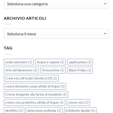
articoli
ARCHIVIO ARTICOLI
Archivio
Articoli
TAG
acido ialuronico
(1)
Acqua e sapone
(1)
applicazione
(1)
Arte del benessere
(2)
Astaxantina
(1)
Black Friday
(1)
Crela viso allì'acido Glicolico12%
(1)
crema idratante corpo all'olio di Argan
(1)
Crema levigante alla farina di mandorle
(1)
crema viso protettiva all'olio di Argan
(1)
creme viso
(1)
dentifrici
(1)
detersione profonda
(1)
Esfoliante liquido
(1)