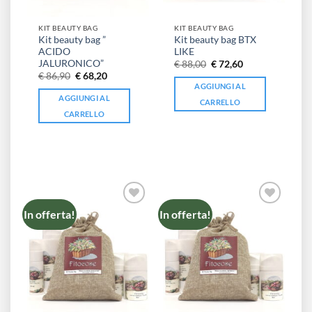
KIT BEAUTY BAG
KIT BEAUTY BAG
Kit beauty bag ”
Kit beauty bag BTX
ACIDO
LIKE
JALURONICO”
Il
Il
€
88,00
€
72,60
prezzo
prezzo
Il
Il
€
86,90
€
68,20
originale
attuale
prezzo
prezzo
AGGIUNGI AL
era:
è:
originale
attuale
AGGIUNGI AL
€ 88,00.
€ 72,60.
era:
è:
CARRELLO
€ 86,90.
€ 68,20.
CARRELLO
In offerta!
In offerta!