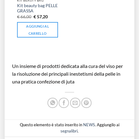
KIT BEAUTY BAG
Kit beauty bag PELLE
GRASSA
Il
Il
€
66,00
€
57,20
prezzo
prezzo
originale
attuale
AGGIUNGI AL
era:
è:
€ 66,00.
€ 57,20.
CARRELLO
Un insieme di prodotti dedicata alla cura del viso per
la risoluzione dei principali inestetismi della pelle in
una pratica confezione di juta
Questo elemento è stato inserito in
NEWS
. Aggiungilo ai
segnalibri
.