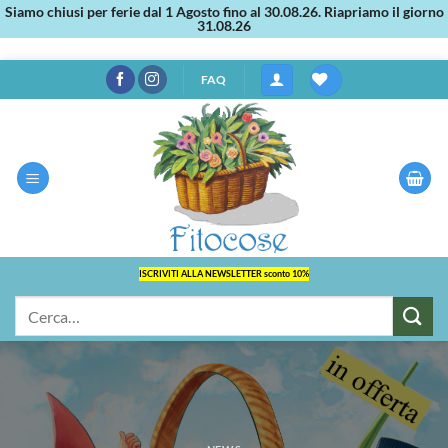
Siamo chiusi per ferie dal 1 Agosto fino al 30.08.26. Riapriamo il giorno
31.08.26
Salta
FAQ
ai
contenuti
ISCRIVITI ALLA NEWSLETTER sconto 10%
Cerca: