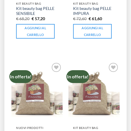
KIT BEAUTY BAG
KIT BEAUTY BAG
Kit beauty bag PELLE
Kit beauty bag PELLE
SENSIBILE
IMPURA
Il
Il
Il
Il
€
68,20
€
57,20
€
72,60
€
61,60
prezzo
prezzo
prezzo
prezzo
originale
attuale
originale
attuale
AGGIUNGI AL
AGGIUNGI AL
era:
è:
era:
è:
€ 68,20.
€ 57,20.
€ 72,60.
€ 61,60.
CARRELLO
CARRELLO
In offerta!
In offerta!
NUOVI PRODOTTI
KIT BEAUTY BAG