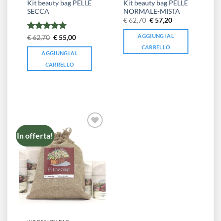
Kit beauty bag PELLE
Kit beauty bag PELLE
SECCA
NORMALE-MISTA
Il
Il
€
62,70
€
57,20
prezzo
prezzo
originale
attuale
AGGIUNGI AL
Valutato
Il
5
Il
€
62,70
€
55,00
era:
è:
prezzo
prezzo
su 5
€ 62,70.
€ 57,20.
CARRELLO
originale
attuale
AGGIUNGI AL
era:
è:
€ 62,70.
€ 55,00.
CARRELLO
In offerta!