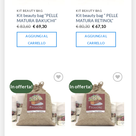
KIT BEAUTY BAG
KIT BEAUTY BAG
Kit beauty bag “PELLE
Kit beauty bag ” PELLE
MATURA BAKUCHI”
MATURA RETINOL”
Il
Il
Il
Il
€
83,60
€
69,30
€
80,30
€
67,10
prezzo
prezzo
prezzo
prezzo
originale
attuale
originale
attuale
AGGIUNGI AL
AGGIUNGI AL
era:
è:
era:
è:
€ 83,60.
€ 69,30.
€ 80,30.
€ 67,10.
CARRELLO
CARRELLO
In offerta!
In offerta!