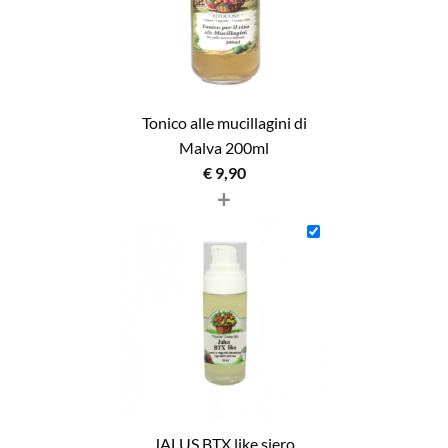
Tonico alle mucillagini di
Malva 200ml
€
9,90
+
JALUS BTX like siero