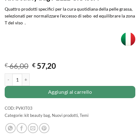
Quattro prodotti specifici per la cura quotidiana della pelle grassa,
selezionati per normalizzare l’eccesso di sebo ed equilibrare la zona
T del viso .
Il
Il
66,00
57,20
€
€
prezzo
prezzo
Kit beauty bag PELLE GRASSA quantità
originale
attuale
era:
è:
Aggiungi al carrello
€ 66,00.
€ 57,20.
COD:
PVKIT03
Categorie:
kit beauty bag
,
Nuovi prodotti
,
Temi