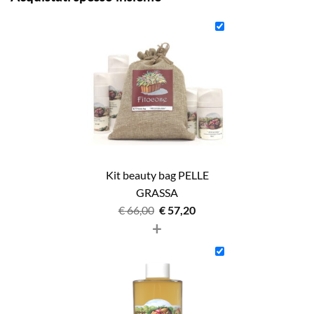
Kit beauty bag PELLE
GRASSA
Il
Il
€
66,00
€
57,20
+
prezzo
prezzo
originale
attuale
era:
è:
€ 66,00.
€ 57,20.