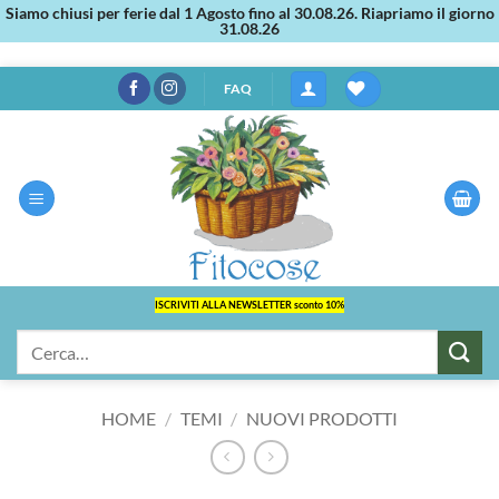
Siamo chiusi per ferie dal 1 Agosto fino al 30.08.26. Riapriamo il giorno
31.08.26
Salta
FAQ
ai
contenuti
ISCRIVITI ALLA NEWSLETTER sconto 10%
Cerca:
HOME
/
TEMI
/
NUOVI PRODOTTI