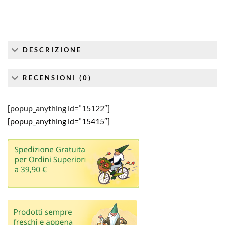
DESCRIZIONE
RECENSIONI (0)
[popup_anything id=”15122″]
[popup_anything id=”15415″]