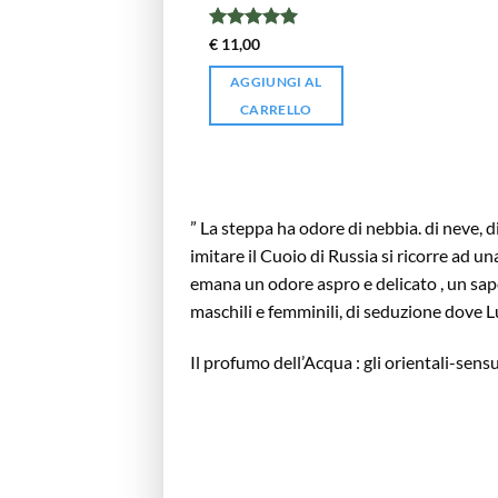
Valutato
5
€
11,00
su 5
AGGIUNGI AL
CARRELLO
” La steppa ha odore di nebbia. di neve, d
imitare il Cuoio di Russia si ricorre ad u
emana un odore aspro e delicato , un sapor
maschili e femminili, di seduzione dove L
Il profumo dell’Acqua : gli orientali-sensu