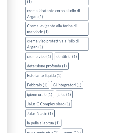
(1)
crema idratante corpo all'olio di
Argan
(1)
Crema levigante alla farina di
mandorle
(1)
crema viso protettiva all'olio di
Argan
(1)
creme viso
(1)
dentifrici
(1)
detersione profonda
(1)
Esfoliante liquido
(1)
Febbraio
(1)
Gl integratori
(1)
igiene orale
(1)
jalus
(1)
Jalus C Complex siero
(1)
Jalus Niacin
(1)
la pelle si abitua
(1)
massaggio viso
(1)
news
(13)