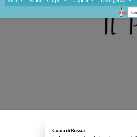
Viso
Mani
Corpo
Capelli
Detergenza
Cerca
Cuoio di Russia