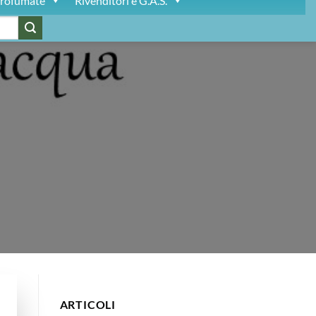
rofumate
Rivenditori e G.A.S.
ARTICOLI