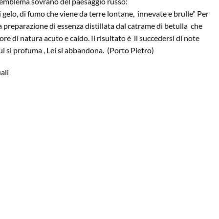
 l’emblema sovrano del paesaggio russo:
i gelo, di fumo che viene da terre lontane, innevate e brulle” Per
na preparazione di essenza distillata dal catrame di betulla che
e di natura acuto e caldo. Il risultato è il succedersi di note
ui si profuma , Lei si abbandona. (Porto Pietro)
ali