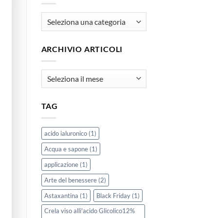
articoli
ARCHIVIO ARTICOLI
Archivio
Articoli
TAG
acido ialuronico
(1)
Acqua e sapone
(1)
applicazione
(1)
Arte del benessere
(2)
Astaxantina
(1)
Black Friday
(1)
Crela viso allì'acido Glicolico12%