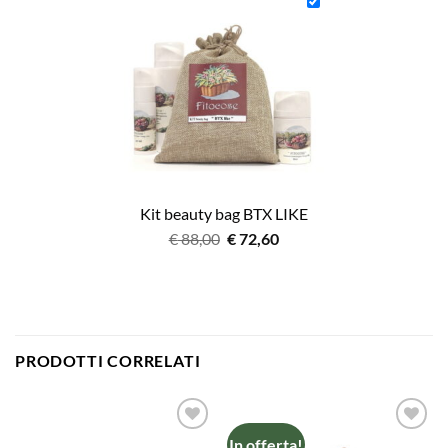
era:
è:
€ 72,60.
€ 61,60.
Kit beauty bag BTX LIKE
Il
Il
€
88,00
€
72,60
prezzo
prezzo
originale
attuale
era:
è:
€ 88,00.
€ 72,60.
PRODOTTI CORRELATI
In offerta!