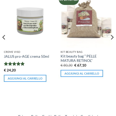
CREME VISO
KIT BEAUTY BAG
Kit beauty bag ” PELLE
JALUS pro-AGE crema 50ml
MATURA RETINOL”
Il
Il
€
80,30
€
67,10
prezzo
prezzo
Valutato
€
24,20
originale
attuale
AGGIUNGI AL CARRELLO
4.9
su 5
era:
è:
€ 80,30.
€ 67,10.
AGGIUNGI AL CARRELLO