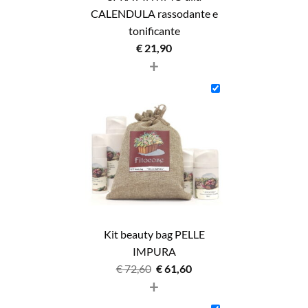
CALENDULA rassodante e
tonificante
€
21,90
+
Kit beauty bag PELLE
IMPURA
Il
Il
€
72,60
€
61,60
+
prezzo
prezzo
originale
attuale