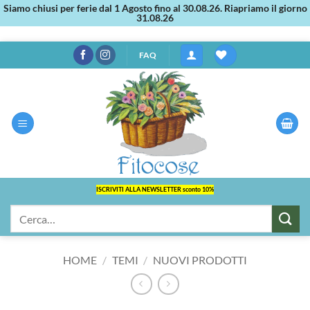
Siamo chiusi per ferie dal 1 Agosto fino al 30.08.26. Riapriamo il giorno
31.08.26
Salta
FAQ
ai
contenuti
ISCRIVITI ALLA NEWSLETTER sconto 10%
Cerca:
HOME
/
TEMI
/
NUOVI PRODOTTI