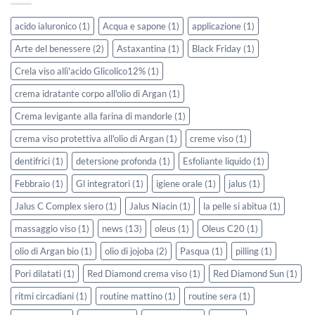
acido ialuronico
(1)
Acqua e sapone
(1)
applicazione
(1)
Arte del benessere
(2)
Astaxantina
(1)
Black Friday
(1)
Crela viso allì'acido Glicolico12%
(1)
crema idratante corpo all'olio di Argan
(1)
Crema levigante alla farina di mandorle
(1)
crema viso protettiva all'olio di Argan
(1)
creme viso
(1)
dentifrici
(1)
detersione profonda
(1)
Esfoliante liquido
(1)
Febbraio
(1)
Gl integratori
(1)
igiene orale
(1)
jalus
(1)
Jalus C Complex siero
(1)
Jalus Niacin
(1)
la pelle si abitua
(1)
massaggio viso
(1)
news
(13)
oleus
(1)
Oleus C20
(1)
olio di Argan bio
(1)
olio di jojoba
(2)
Pasqua
(1)
pilling
(1)
Pori dilatati
(1)
Red Diamond crema viso
(1)
Red Diamond Sun
(1)
ritmi circadiani
(1)
routine mattino
(1)
routine sera
(1)