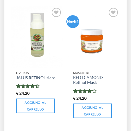
Novità
OVER 45
MASCHERE
RED DIAMOND
JALUS RETINOL siero
Retinol Mask
Valutato
€
24,20
4.5
su 5
Valutato
€
24,20
4.25
su 5
AGGIUNGI AL
AGGIUNGI AL
CARRELLO
CARRELLO