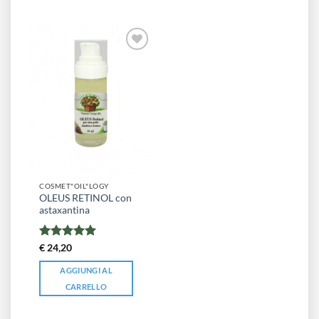
COSMET"OIL"LOGY
OLEUS RETINOL con
astaxantina
Valutato
5
€
24,20
su 5
AGGIUNGI AL
CARRELLO