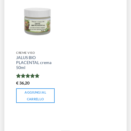
CREME VISO
JALUS BIO
PLACENTAL crema
50ml
Valutato
€
36,20
4.75
su 5
AGGIUNGI AL
CARRELLO