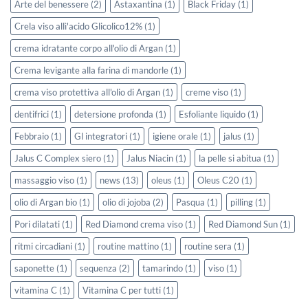
Arte del benessere
(2)
Astaxantina
(1)
Black Friday
(1)
Crela viso allì'acido Glicolico12%
(1)
crema idratante corpo all'olio di Argan
(1)
Crema levigante alla farina di mandorle
(1)
crema viso protettiva all'olio di Argan
(1)
creme viso
(1)
dentifrici
(1)
detersione profonda
(1)
Esfoliante liquido
(1)
Febbraio
(1)
Gl integratori
(1)
igiene orale
(1)
jalus
(1)
Jalus C Complex siero
(1)
Jalus Niacin
(1)
la pelle si abitua
(1)
massaggio viso
(1)
news
(13)
oleus
(1)
Oleus C20
(1)
olio di Argan bio
(1)
olio di jojoba
(2)
Pasqua
(1)
pilling
(1)
Pori dilatati
(1)
Red Diamond crema viso
(1)
Red Diamond Sun
(1)
ritmi circadiani
(1)
routine mattino
(1)
routine sera
(1)
saponette
(1)
sequenza
(2)
tamarindo
(1)
viso
(1)
vitamina C
(1)
Vitamina C per tutti
(1)