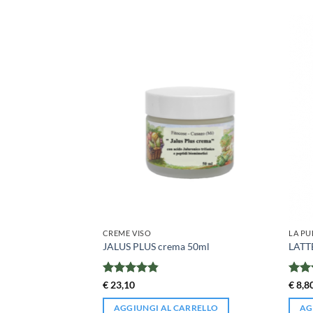
CREME VISO
LA PU
DORLE 200ml
JALUS PLUS crema 50ml
LATTE
Valutato
Valut
€
23,10
€
8,8
ARRELLO
4.82
su 5
4.5
s
AGGIUNGI AL CARRELLO
AG