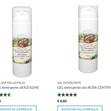
LIZIA DELLA PELLE
GEL DETERGENTE
 detergente all’AZULENE
GEL detergente alla ROSA CENTIF
ato
Valutato
0
€
8,80
u 5
4.88
su 5
GIUNGI AL CARRELLO
AGGIUNGI AL CARRELLO