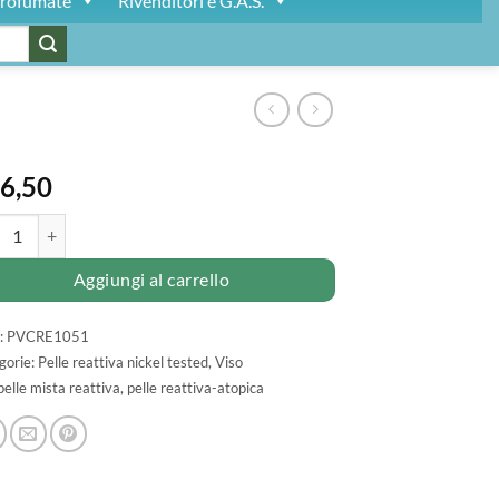
rofumate
Rivenditori e G.A.S.
6,50
A idratante PELLE REATTIVA quantità
Aggiungi al carrello
:
PVCRE1051
gorie:
Pelle reattiva nickel tested
,
Viso
pelle mista reattiva
,
pelle reattiva-atopica