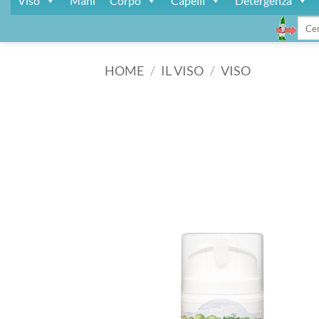
Viso
Mani
Corpo
Capelli
Detergenza
Cerca
HOME
/
IL VISO
/
VISO