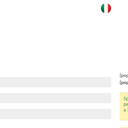
[po
[po