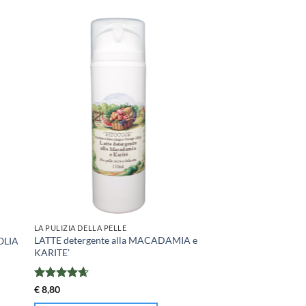
LA PULIZIA DELLA PELLE
LATTE detergente alla MACADAMIA e
OLIA
KARITE’
Valutato
€
8,80
4.67
su 5