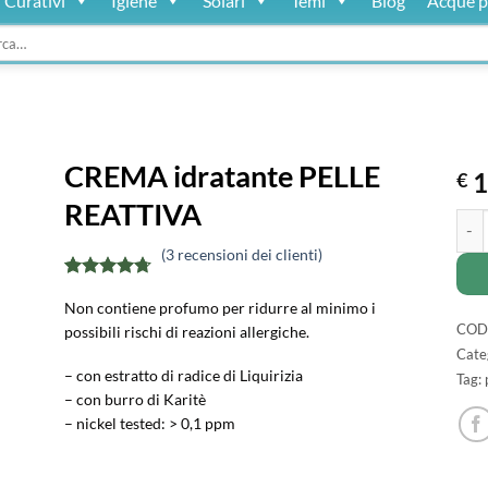
Curativi
Igiene
Solari
Temi
Blog
Acque p
:
CREMA idratante PELLE
1
€
REATTIVA
CREM
(
3
recensioni dei clienti)
Valutato
3
Non contiene profumo per ridurre al minimo i
4.67
su 5
su base di
COD
possibili rischi di reazioni allergiche.
recensioni
Cate
– con estratto di radice di Liquirizia
Tag:
– con burro di Karitè
– nickel tested: > 0,1 ppm