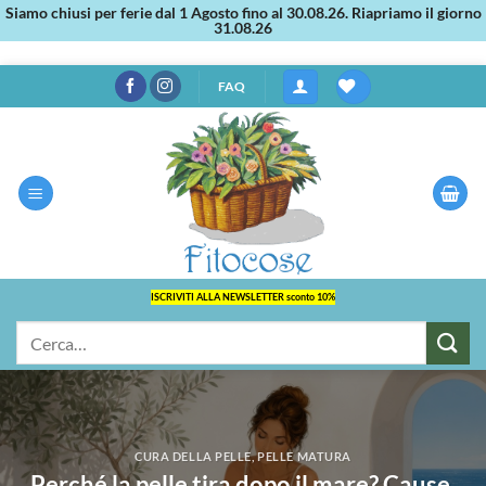
Siamo chiusi per ferie dal 1 Agosto fino al 30.08.26. Riapriamo il giorno
31.08.26
Salta
FAQ
ai
contenuti
ISCRIVITI ALLA NEWSLETTER sconto 10%
Cerca:
CURA DELLA PELLE
,
PELLE MATURA
Perché la pelle tira dopo il mare? Cause,