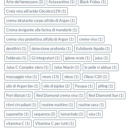
Arte del benessere
(2)
Astaxantina
(1)
Black Friday
(1)
Crela viso allì'acido Glicolico12%
(1)
crema idratante corpo all'olio di Argan
(1)
Crema levigante alla farina di mandorle
(1)
crema viso protettiva all'olio di Argan
(1)
creme viso
(1)
dentifrici
(1)
detersione profonda
(1)
Esfoliante liquido
(1)
Febbraio
(1)
Gl integratori
(1)
igiene orale
(1)
jalus
(1)
Jalus C Complex siero
(1)
Jalus Niacin
(1)
la pelle si abitua
(1)
massaggio viso
(1)
news
(13)
oleus
(1)
Oleus C20
(1)
olio di Argan bio
(1)
olio di jojoba
(2)
Pasqua
(1)
pilling
(1)
Pori dilatati
(1)
Red Diamond crema viso
(1)
Red Diamond Sun
(1)
ritmi circadiani
(1)
routine mattino
(1)
routine sera
(1)
saponette
(1)
sequenza
(2)
tamarindo
(1)
viso
(1)
vitamina C
(1)
Vitamina C per tutti
(1)