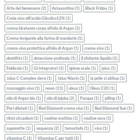
Arte del benessere
(2)
Astaxantina
(1)
Black Friday
(1)
Crela viso allì'acido Glicolico12%
(1)
crema idratante corpo all'olio di Argan
(1)
Crema levigante alla farina di mandorle
(1)
crema viso protettiva all'olio di Argan
(1)
creme viso
(1)
dentifrici
(1)
detersione profonda
(1)
Esfoliante liquido
(1)
Febbraio
(1)
Gl integratori
(1)
igiene orale
(1)
jalus
(1)
Jalus C Complex siero
(1)
Jalus Niacin
(1)
la pelle si abitua
(1)
massaggio viso
(1)
news
(13)
oleus
(1)
Oleus C20
(1)
olio di Argan bio
(1)
olio di jojoba
(2)
Pasqua
(1)
pilling
(1)
Pori dilatati
(1)
Red Diamond crema viso
(1)
Red Diamond Sun
(1)
ritmi circadiani
(1)
routine mattino
(1)
routine sera
(1)
saponette
(1)
sequenza
(2)
tamarindo
(1)
viso
(1)
vitamina C
(1)
Vitamina C per tutti
(1)