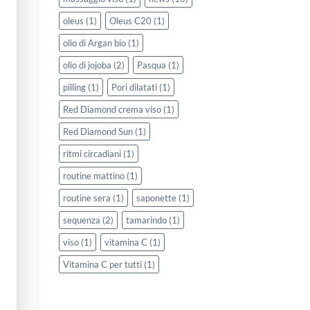
oleus
(1)
Oleus C20
(1)
olio di Argan bio
(1)
olio di jojoba
(2)
Pasqua
(1)
pilling
(1)
Pori dilatati
(1)
Red Diamond crema viso
(1)
Red Diamond Sun
(1)
ritmi circadiani
(1)
routine mattino
(1)
routine sera
(1)
saponette
(1)
sequenza
(2)
tamarindo
(1)
viso
(1)
vitamina C
(1)
Vitamina C per tutti
(1)