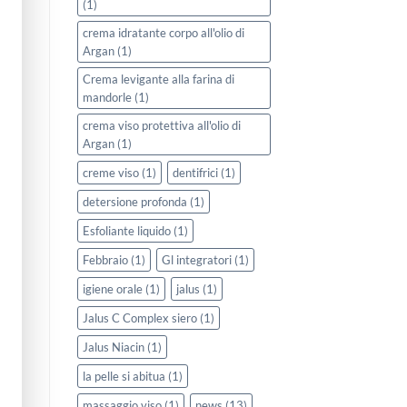
(1)
crema idratante corpo all'olio di
Argan
(1)
Crema levigante alla farina di
mandorle
(1)
crema viso protettiva all'olio di
Argan
(1)
creme viso
(1)
dentifrici
(1)
detersione profonda
(1)
Esfoliante liquido
(1)
Febbraio
(1)
Gl integratori
(1)
igiene orale
(1)
jalus
(1)
Jalus C Complex siero
(1)
Jalus Niacin
(1)
la pelle si abitua
(1)
massaggio viso
(1)
news
(13)