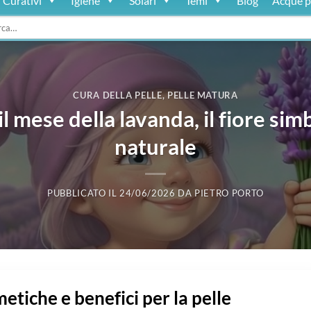
Curativi
Igiene
Solari
Temi
Blog
Acque p
:
CURA DELLA PELLE
,
PELLE MATURA
il mese della lavanda, il fiore si
naturale
PUBBLICATO IL
24/06/2026
DA
PIETRO PORTO
tiche e benefici per la pelle