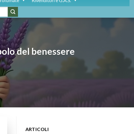
rofumate
Rivenditori e G.A.S.
mbolo del benessere
ARTICOLI