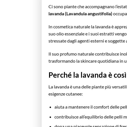
Ci sono piante che accompagnano l’estate co
lavanda (Lavandula angustifolia)
occupa 
In cosmetica naturale la lavanda è appre
suo olio essenziale e i suoi estratti vengo
stressate dagli agenti esterni e soggette
Il suo profumo naturale contribuisce inol
trasformando la skincare quotidiana in un 
Perché la lavanda è cos
La lavanda è una delle piante più versatil
esigenze cutanee:
aiuta a mantenere il comfort delle pelli
contribuisce all’equilibrio delle pelli m
dona una piacevole sensazione di fre