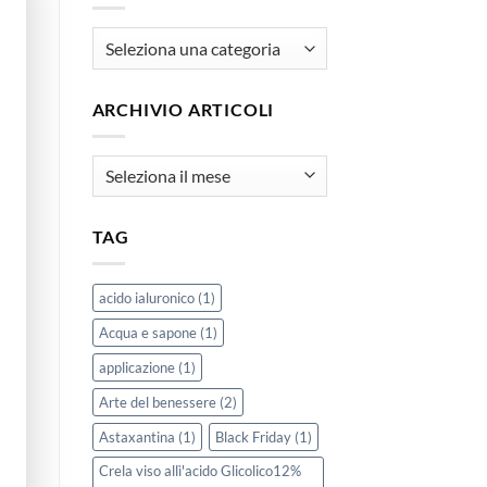
articoli
ARCHIVIO ARTICOLI
Archivio
Articoli
TAG
acido ialuronico
(1)
Acqua e sapone
(1)
applicazione
(1)
Arte del benessere
(2)
Astaxantina
(1)
Black Friday
(1)
Crela viso allì'acido Glicolico12%