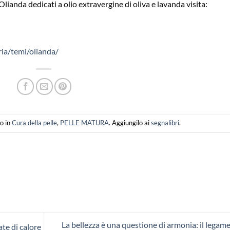
Olianda dedicati a olio extravergine di oliva e lavanda visita:
oria/temi/olianda/
o in
Cura della pelle
,
PELLE MATURA
. Aggiungilo ai
segnalibri
.
La bellezza è una questione di armonia: il legame
te di calore