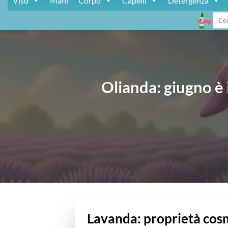
Viso
Mani
Corpo
Capelli
Detergenza
Cerca
Olianda: giugno è 
Lavanda: proprietà cosme