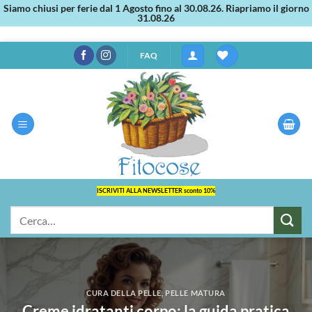
Siamo chiusi per ferie dal 1 Agosto fino al 30.08.26. Riapriamo il giorno
31.08.26
Salta
FAQ
ai
contenuti
ISCRIVITI ALLA NEWSLETTER sconto 10%
Cerca:
CURA DELLA PELLE
,
PELLE MATURA
Creme idratanti corpo: la guida pratica