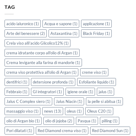
TAG
acido ialuronico
(1)
Acqua e sapone
(1)
applicazione
(1)
Arte del benessere
(2)
Astaxantina
(1)
Black Friday
(1)
Crela viso allì'acido Glicolico12%
(1)
crema idratante corpo all'olio di Argan
(1)
Crema levigante alla farina di mandorle
(1)
crema viso protettiva all'olio di Argan
(1)
creme viso
(1)
dentifrici
(1)
detersione profonda
(1)
Esfoliante liquido
(1)
Febbraio
(1)
Gl integratori
(1)
igiene orale
(1)
jalus
(1)
Jalus C Complex siero
(1)
Jalus Niacin
(1)
la pelle si abitua
(1)
massaggio viso
(1)
news
(13)
oleus
(1)
Oleus C20
(1)
olio di Argan bio
(1)
olio di jojoba
(2)
Pasqua
(1)
pilling
(1)
Pori dilatati
(1)
Red Diamond crema viso
(1)
Red Diamond Sun
(1)