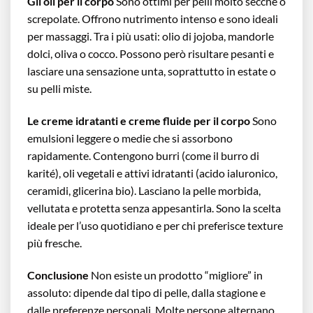
Gli oli per il corpo
Sono ottimi per pelli molto secche o
screpolate. Offrono nutrimento intenso e sono ideali
per massaggi. Tra i più usati: olio di jojoba, mandorle
dolci, oliva o cocco. Possono però risultare pesanti e
lasciare una sensazione unta, soprattutto in estate o
su pelli miste.
Le creme idratanti e creme fluide per il corpo
Sono
emulsioni leggere o medie che si assorbono
rapidamente. Contengono burri (come il burro di
karité), oli vegetali e attivi idratanti (acido ialuronico,
ceramidi, glicerina bio). Lasciano la pelle morbida,
vellutata e protetta senza appesantirla. Sono la scelta
ideale per l’uso quotidiano e per chi preferisce texture
più fresche.
Conclusione
Non esiste un prodotto “migliore” in
assoluto: dipende dal tipo di pelle, dalla stagione e
dalle preferenze personali. Molte persone alternano