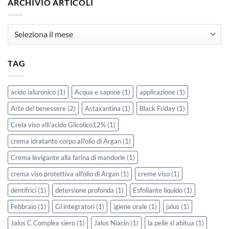
ARCHIVIO ARTICOLI
Archivio
Articoli
TAG
acido ialuronico
(1)
Acqua e sapone
(1)
applicazione
(1)
Arte del benessere
(2)
Astaxantina
(1)
Black Friday
(1)
Crela viso allì'acido Glicolico12%
(1)
crema idratante corpo all'olio di Argan
(1)
Crema levigante alla farina di mandorle
(1)
crema viso protettiva all'olio di Argan
(1)
creme viso
(1)
dentifrici
(1)
detersione profonda
(1)
Esfoliante liquido
(1)
Febbraio
(1)
Gl integratori
(1)
igiene orale
(1)
jalus
(1)
Jalus C Complex siero
(1)
Jalus Niacin
(1)
la pelle si abitua
(1)