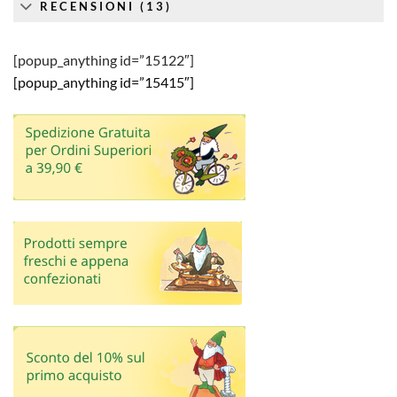
RECENSIONI (13)
[popup_anything id=”15122″]
[popup_anything id=”15415″]