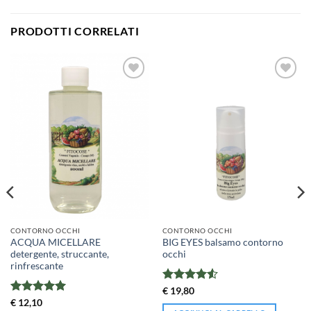
PRODOTTI CORRELATI
CONTORNO OCCHI
CONTORNO OCCHI
ACQUA MICELLARE
BIG EYES balsamo contorno
detergente, struccante,
occhi
rinfrescante
Valutato
€
19,80
4.52
su 5
Valutato
5
€
12,10