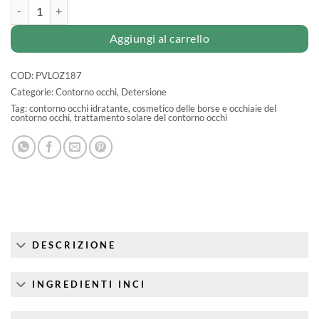
LOZIONE detergente struccante all'AZULENE quantità
Aggiungi al carrello
COD:
PVLOZ187
Categorie:
Contorno occhi
,
Detersione
Tag:
contorno occhi idratante
,
cosmetico delle borse e occhiaie del
contorno occhi
,
trattamento solare del contorno occhi
DESCRIZIONE
INGREDIENTI INCI