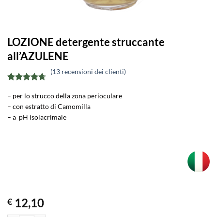
LOZIONE detergente struccante
all’AZULENE
(
13
recensioni dei clienti)
Valutato
13
– per lo strucco della zona perioculare
4.62
su 5
su base di
– con estratto di Camomilla
recensioni
– a pH isolacrimale
12,10
€