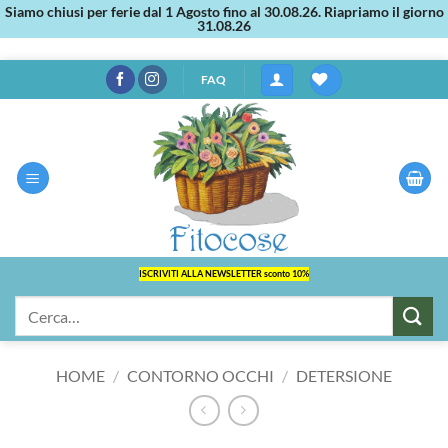
Siamo chiusi per ferie dal 1 Agosto fino al 30.08.26. Riapriamo il giorno
31.08.26
Salta
FAQ
ai
contenuti
ISCRIVITI ALLA NEWSLETTER sconto 10%
Cerca:
HOME
/
CONTORNO OCCHI
/
DETERSIONE