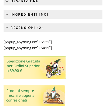
DESCRIZIONE
INGREDIENTI INCI
RECENSIONI (2)
[popup_anything id=”15122″]
[popup_anything id=”15415″]