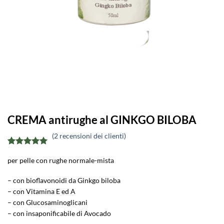
CREMA antirughe al GINKGO BILOBA
(
2
recensioni dei clienti)
Valutato
2
5
per pelle con rughe normale-mista
su 5 su
base di
recensioni
– con bioflavonoidi da Ginkgo biloba
– con Vitamina E ed A
– con Glucosaminoglicani
– con insaponificabile di Avocado