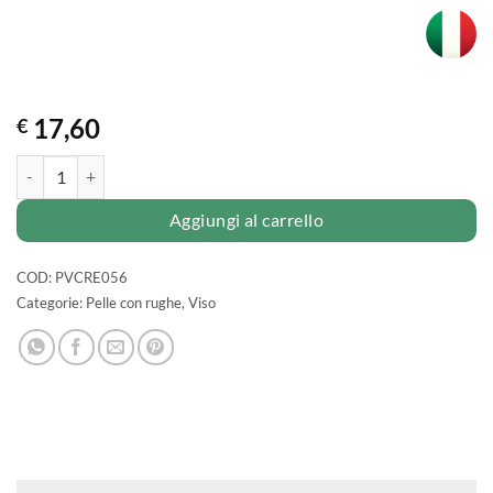
17,60
€
CREMA antirughe al GINKGO BILOBA quantità
Aggiungi al carrello
COD:
PVCRE056
Categorie:
Pelle con rughe
,
Viso