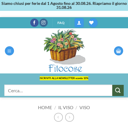
Siamo chiusi per ferie dal 1 Agosto fino al 30.08.26. Riapriamo il giorno
31.08.26
Salta
FAQ
ai
contenuti
ISCRIVITI ALLA NEWSLETTER sconto 10%
Cerca:
HOME
/
IL VISO
/
VISO