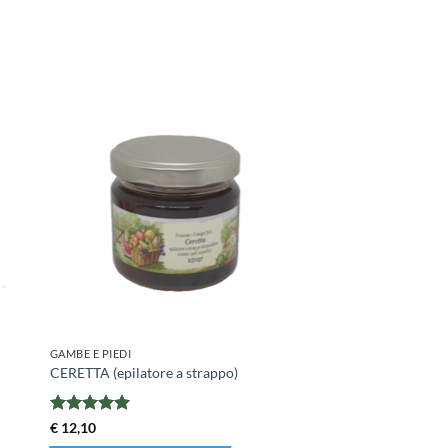
GAMBE E PIEDI
CERETTA (epilatore a strappo)
Valutato
5
€
12,10
su 5