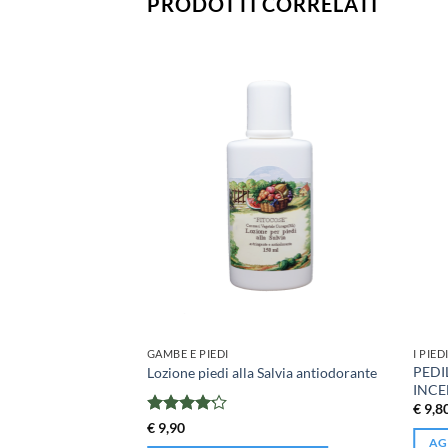
PRODOTTI CORRELATI
GAMBE E PIEDI
I PIED
 GAMBE al MIRTILLO
PEDIL
Lozione piedi alla Salvia antiodorante
INCE
€
9,8
Valutato
€
9,90
4.14
su 5
AG