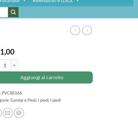
rofumate
Rivenditori e G.A.S.
1,00
A emolliente e balsamica per PIEDI quantità
Aggiungi al carrello
:
PVCRE066
gorie:
Gambe e Piedi
,
I piedi
,
I piedi