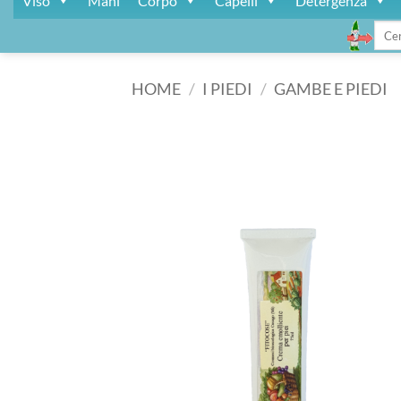
Viso
Mani
Corpo
Capelli
Detergenza
Cerca
HOME
/
I PIEDI
/
GAMBE E PIEDI