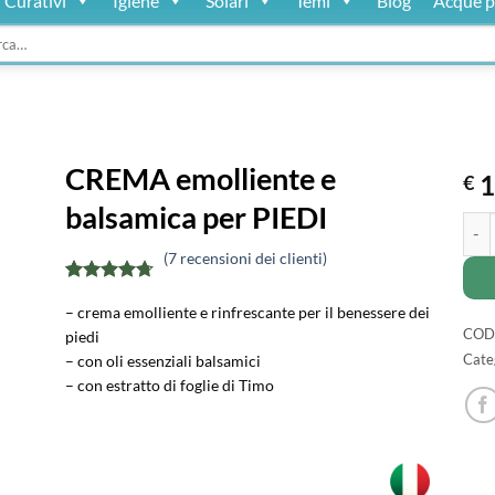
Curativi
Igiene
Solari
Temi
Blog
Acque p
:
CREMA emolliente e
1
€
balsamica per PIEDI
CREM
(
7
recensioni dei clienti)
Valutato
7
– crema emolliente e rinfrescante per il benessere dei
4.71
su 5
su base di
COD
piedi
recensioni
Cate
– con oli essenziali balsamici
– con estratto di foglie di Timo