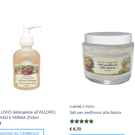
I
GAMBE E PIEDI
UVIO detergente all’ALLORO,
Sali per pediluvio alla Salvia
NSO E MIRRA 250ml
0
Valutato
€
8,70
4.67
su 5
GIUNGI AL CARRELLO