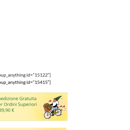
pup_anything id=”15122″]
pup_anything id=”15415″]