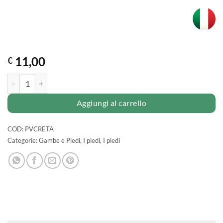
11,00
€
CREMA ammorbidente GOMITI e TALLONI quantità
Aggiungi al carrello
COD:
PVCRETA
Categorie:
Gambe e Piedi
,
I piedi
,
I piedi