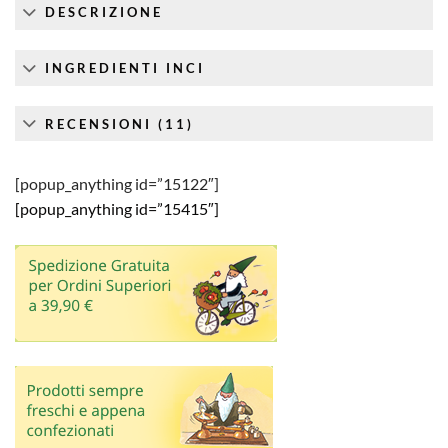
DESCRIZIONE
INGREDIENTI INCI
RECENSIONI (11)
[popup_anything id=”15122″]
[popup_anything id=”15415″]