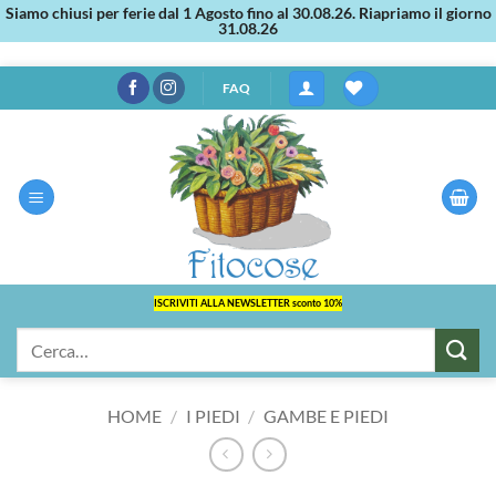
Siamo chiusi per ferie dal 1 Agosto fino al 30.08.26. Riapriamo il giorno
31.08.26
Salta
FAQ
ai
contenuti
ISCRIVITI ALLA NEWSLETTER sconto 10%
Cerca:
HOME
/
I PIEDI
/
GAMBE E PIEDI