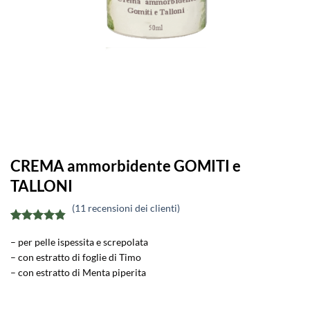
CREMA ammorbidente GOMITI e
TALLONI
(
11
recensioni dei clienti)
Valutato
11
– per pelle ispessita e screpolata
4.82
su 5
su base di
– con estratto di foglie di Timo
recensioni
– con estratto di Menta piperita