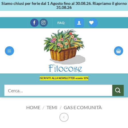
Siamo chiusi per ferie dal 1 Agosto fino al 30.08.26. Riapriamo il giorno
31.08.26
Salta
FAQ
ai
contenuti
ISCRIVITI ALLA NEWSLETTER sconto 10%
Cerca:
HOME
/
TEMI
/
GAS E COMUNITÀ