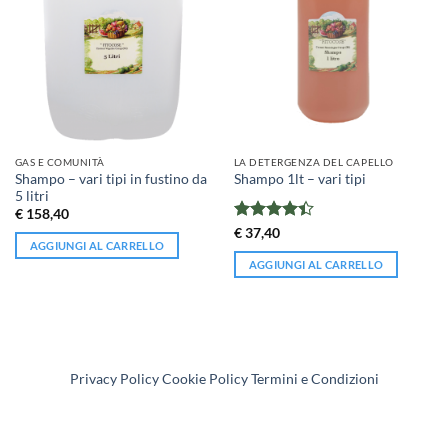
GAS E COMUNITÀ
LA DETERGENZA DEL CAPELLO
Shampo – vari tipi in fustino da
Shampo 1lt – vari tipi
5 litri
€
158,40
Valutato
€
37,40
AGGIUNGI AL CARRELLO
4.4
su 5
AGGIUNGI AL CARRELLO
Privacy Policy
Cookie Policy
Termini e Condizioni