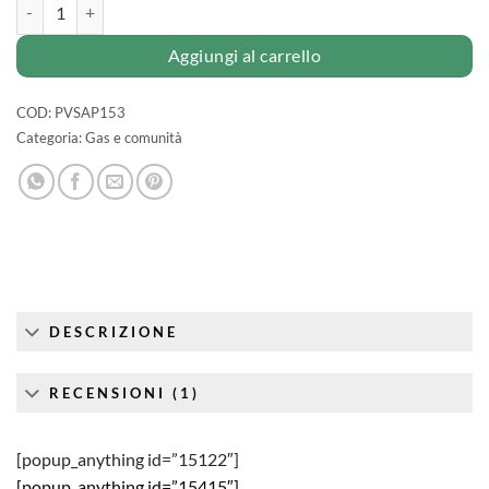
Sapone liquido 1LT - vari tipi quantità
Aggiungi al carrello
COD:
PVSAP153
Categoria:
Gas e comunità
DESCRIZIONE
RECENSIONI (1)
[popup_anything id=”15122″]
[popup_anything id=”15415″]