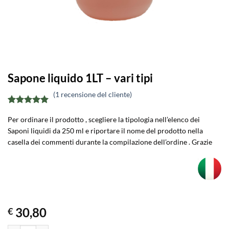
Sapone liquido 1LT – vari tipi
(
1
recensione del cliente)
Valutato
1
5
Per ordinare il prodotto , scegliere la tipologia nell’elenco dei
su 5 su
base di
Saponi liquidi da 250 ml e riportare il nome del prodotto nella
recensioni
casella dei commenti durante la compilazione dell’ordine . Grazie
30,80
€