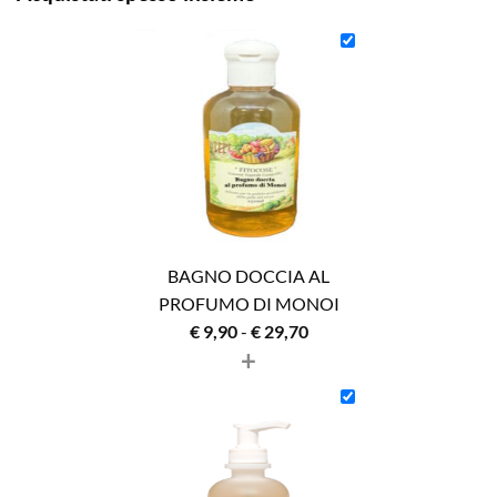
BAGNO DOCCIA AL
PROFUMO DI MONOI
Fascia
€
9,90
-
€
29,70
+
di
prezzo:
da
€ 9,90
a
€ 29,70