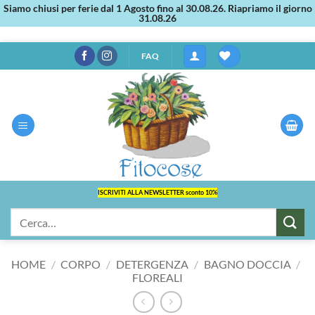
Siamo chiusi per ferie dal 1 Agosto fino al 30.08.26. Riapriamo il giorno
31.08.26
Salta
FAQ
ai
contenuti
ISCRIVITI ALLA NEWSLETTER sconto 10%
Cerca:
HOME
/
CORPO
/
DETERGENZA
/
BAGNO DOCCIA
/
FLOREALI