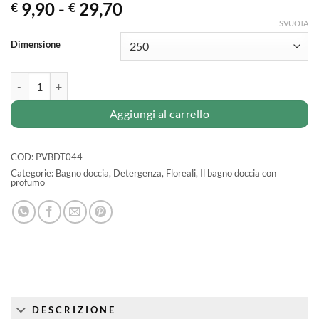
Fascia
9,90
-
29,70
€
€
di
SVUOTA
prezzo:
Dimensione
da
€ 9,90
BAGNO DOCCIA AL PROFUMO DI MONOI quantità
a
€ 29,70
Aggiungi al carrello
COD:
PVBDT044
Categorie:
Bagno doccia
,
Detergenza
,
Floreali
,
Il bagno doccia con
profumo
DESCRIZIONE