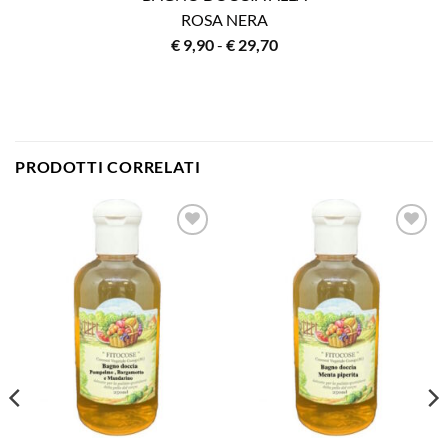
ROSA NERA
Fascia
€
9,90
-
€
29,70
di
prezzo:
da
€ 9,90
PRODOTTI CORRELATI
a
€ 29,70