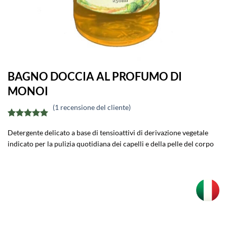
BAGNO DOCCIA AL PROFUMO DI
MONOI
(
1
recensione del cliente)
Valutato
1
5
Detergente delicato a base di tensioattivi di derivazione vegetale
su 5 su
base di
indicato per la pulizia quotidiana dei capelli e della pelle del corpo
recensioni