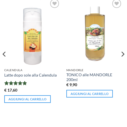
CALENDULA
MANDORLE
TONICO alle MANDORLE
Latte dopo sole alla Calendula
200ml
€
9,90
Valutato
€
17,60
AGGIUNGI AL CARRELLO
4.82
su 5
AGGIUNGI AL CARRELLO