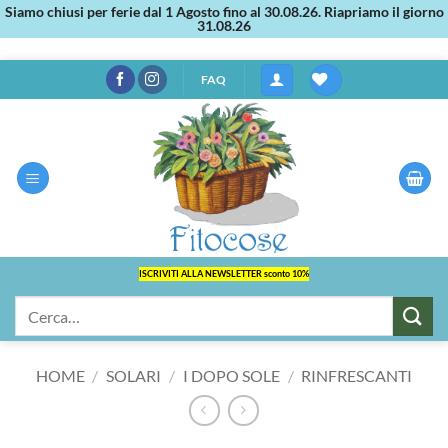
Siamo chiusi per ferie dal 1 Agosto fino al 30.08.26. Riapriamo il giorno
31.08.26
Salta
FAQ
ai
contenuti
ISCRIVITI ALLA NEWSLETTER sconto 10%
Cerca:
HOME
/
SOLARI
/
I DOPO SOLE
/
RINFRESCANTI