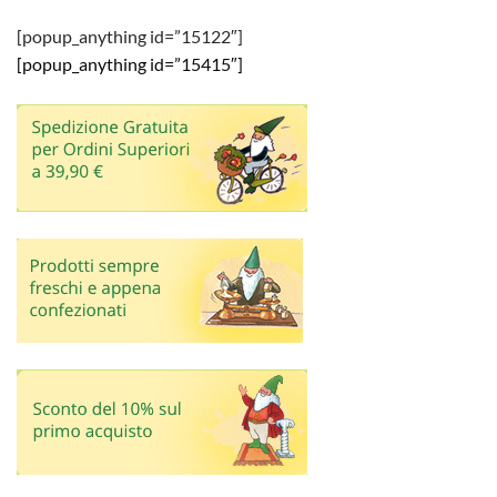
[popup_anything id=”15122″]
[popup_anything id=”15415″]