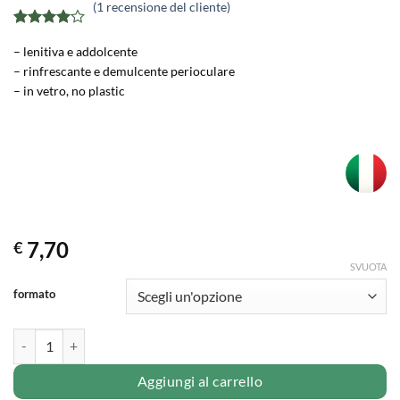
(
1
recensione del cliente)
Valutato
1
– lenitiva e addolcente
4
su 5
su base
– rinfrescante e demulcente perioculare
di
– in vetro, no plastic
recensioni
7,70
€
SVUOTA
formato
"FIORDALISO" acqua distillata biologica quantità
Aggiungi al carrello