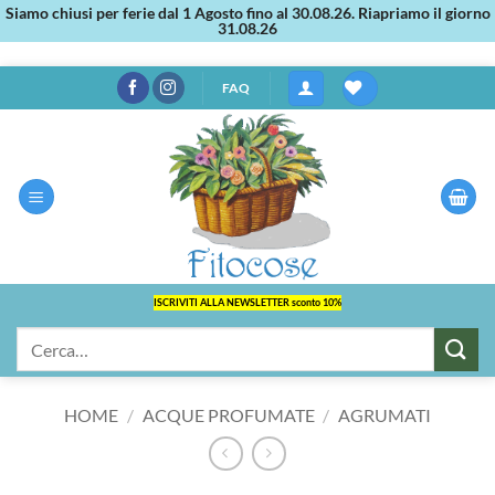
Siamo chiusi per ferie dal 1 Agosto fino al 30.08.26. Riapriamo il giorno
31.08.26
Salta
FAQ
ai
contenuti
ISCRIVITI ALLA NEWSLETTER sconto 10%
Cerca:
HOME
/
ACQUE PROFUMATE
/
AGRUMATI