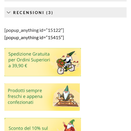
RECENSIONI (3)
[popup_anything id=”15122″]
[popup_anything id=”15415″]